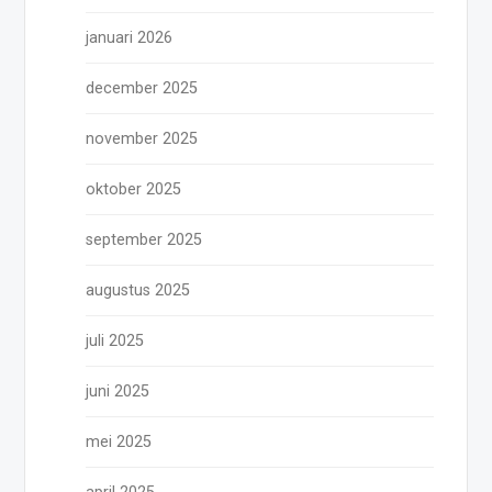
januari 2026
december 2025
november 2025
oktober 2025
september 2025
augustus 2025
juli 2025
juni 2025
mei 2025