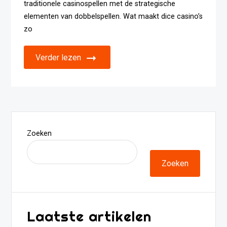
traditionele casinospellen met de strategische
elementen van dobbelspellen. Wat maakt dice casino’s
zo
Verder lezen
Zoeken
Zoeken
Laatste artikelen