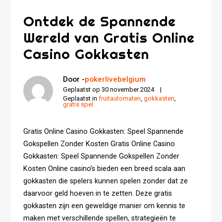
Ontdek de Spannende
Wereld van Gratis Online
Casino Gokkasten
Door -
pokerlivebelgium
Geplaatst op
30 november 2024
Geplaatst in
fruitautomaten
,
gokkasten
,
gratis spel
Gratis Online Casino Gokkasten: Speel Spannende
Gokspellen Zonder Kosten Gratis Online Casino
Gokkasten: Speel Spannende Gokspellen Zonder
Kosten Online casino’s bieden een breed scala aan
gokkasten die spelers kunnen spelen zonder dat ze
daarvoor geld hoeven in te zetten. Deze gratis
gokkasten zijn een geweldige manier om kennis te
maken met verschillende spellen, strategieën te