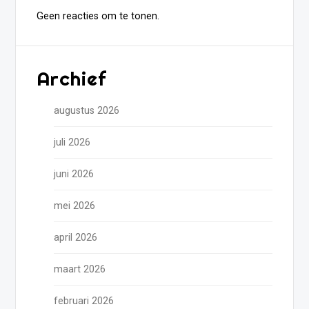
Geen reacties om te tonen.
Archief
augustus 2026
juli 2026
juni 2026
mei 2026
april 2026
maart 2026
februari 2026