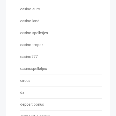
casino euro
casino land
casino spelletjes
casino tropez
casino777
casinospelletjes
circus
da
deposit bonus