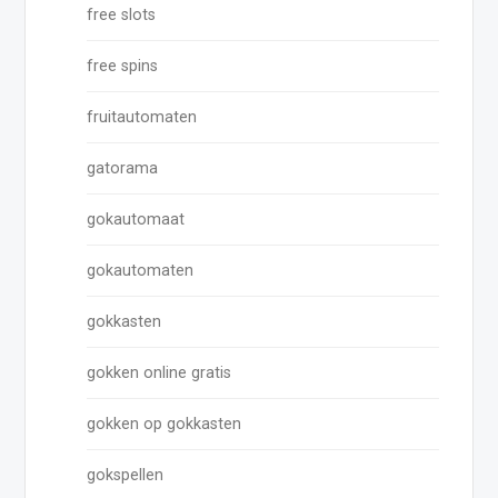
free slots
free spins
fruitautomaten
gatorama
gokautomaat
gokautomaten
gokkasten
gokken online gratis
gokken op gokkasten
gokspellen