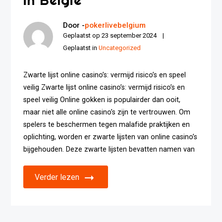
Door -
pokerlivebelgium
Geplaatst op
23 september 2024
Geplaatst in
Uncategorized
Zwarte lijst online casino’s: vermijd risico’s en speel
veilig Zwarte lijst online casino’s: vermijd risico’s en
speel veilig Online gokken is populairder dan ooit,
maar niet alle online casino’s zijn te vertrouwen. Om
spelers te beschermen tegen malafide praktijken en
oplichting, worden er zwarte lijsten van online casino’s
bijgehouden. Deze zwarte lijsten bevatten namen van
Verder lezen