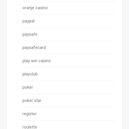
oranje casino
paypal
paysafe
paysafecard
play win casino
playclub
poker
poker star
register
roulette