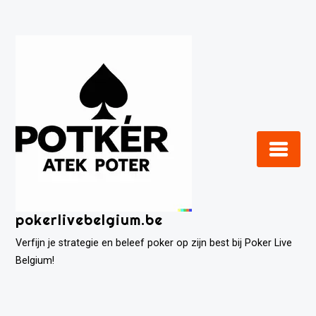
Ga
naar
de
inhoud
pokerlivebelgium.be
Verfijn je strategie en beleef poker op zijn best bij Poker Live
Belgium!