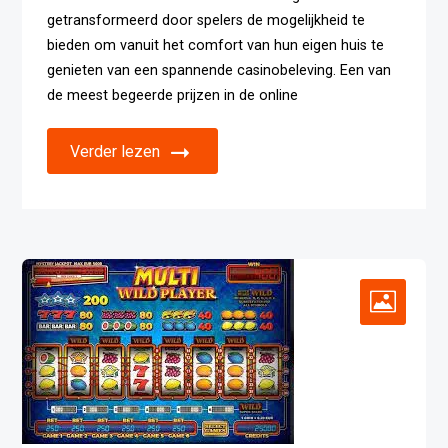
getransformeerd door spelers de mogelijkheid te
bieden om vanuit het comfort van hun eigen huis te
genieten van een spannende casinobeleving. Een van
de meest begeerde prijzen in de online
Verder lezen