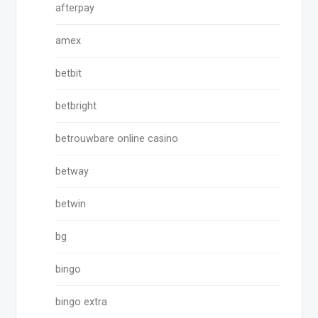
afterpay
amex
betbit
betbright
betrouwbare online casino
betway
betwin
bg
bingo
bingo extra