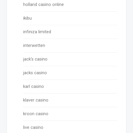
holland casino online
ikibu
infiniza limited
interwetten
jack's casino
jacks casino
karl casino
klaver casino
kroon casino
live casino