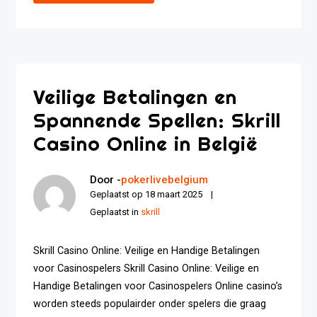
Veilige Betalingen en
Spannende Spellen: Skrill
Casino Online in België
Door -
pokerlivebelgium
Geplaatst op
18 maart 2025
Geplaatst in
skrill
Skrill Casino Online: Veilige en Handige Betalingen
voor Casinospelers Skrill Casino Online: Veilige en
Handige Betalingen voor Casinospelers Online casino’s
worden steeds populairder onder spelers die graag