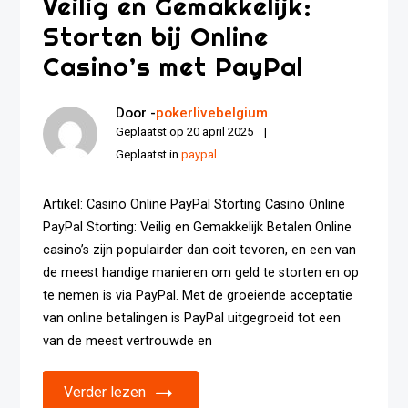
Veilig en Gemakkelijk:
Storten bij Online
Casino’s met PayPal
Door -
pokerlivebelgium
Geplaatst op
20 april 2025
Geplaatst in
paypal
Artikel: Casino Online PayPal Storting Casino Online
PayPal Storting: Veilig en Gemakkelijk Betalen Online
casino’s zijn populairder dan ooit tevoren, en een van
de meest handige manieren om geld te storten en op
te nemen is via PayPal. Met de groeiende acceptatie
van online betalingen is PayPal uitgegroeid tot een
van de meest vertrouwde en
Verder lezen