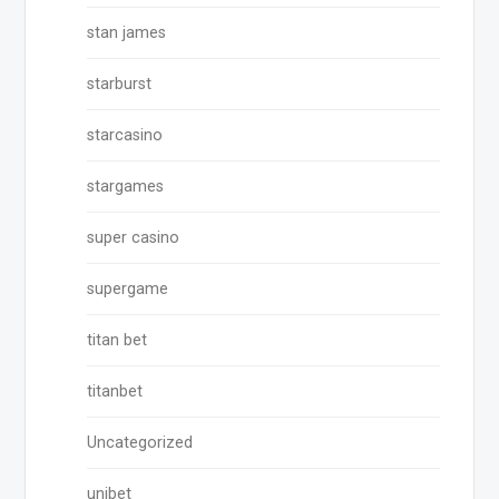
stan james
starburst
starcasino
stargames
super casino
supergame
titan bet
titanbet
Uncategorized
unibet