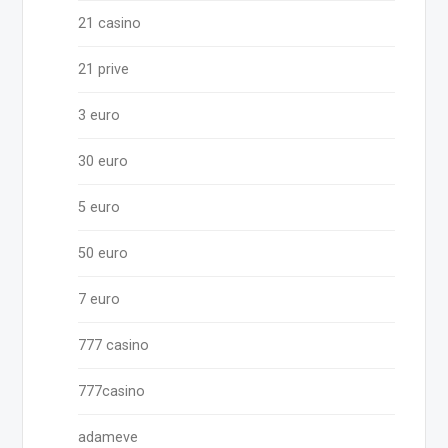
21 casino
21 prive
3 euro
30 euro
5 euro
50 euro
7 euro
777 casino
777casino
adameve