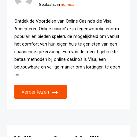
Geplaatst in
no
,
visa
Ontdek de Voordelen van Online Casino’s die Visa
Accepteren Online casino’s zijn tegenwoordig enorm
populair en bieden spelers de mogelijkheid om vanuit
het comfort van hun eigen huis te genieten van een
spannende gokervaring. Een van de meest gebruikte
betaalmethoden bij online casino’s is Visa, een
betrouwbare en veilige manier om stortingen te doen
en
Verder lezen