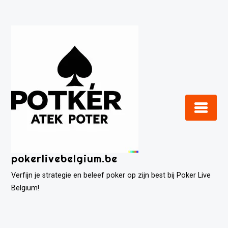
Ga
naar
de
inhoud
pokerlivebelgium.be
Verfijn je strategie en beleef poker op zijn best bij Poker Live
Belgium!