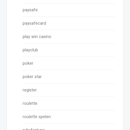
paysafe
paysafecard
play win casino
playclub
poker
poker star
register
roulette
roulette spelen