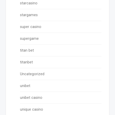
starcasino
stargames
super casino
supergame
titan bet
titanbet
Uncategorized
unibet
unibet casino
unique casino