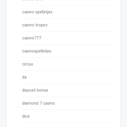
casino spelletjes
casino tropez
casino777
casinospelletjes
circus
da
deposit bonus
diamond 7 casino
dice