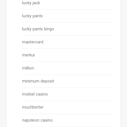
lucky jack
lucky pants
lucky pants bingo
mastercard
merkur
million
minimum deposit
mobiel casino
muchbetter
napoleon casino