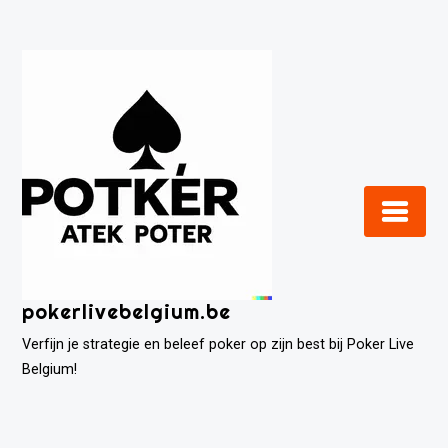
Ga
naar
de
inhoud
pokerlivebelgium.be
Verfijn je strategie en beleef poker op zijn best bij Poker Live
Belgium!