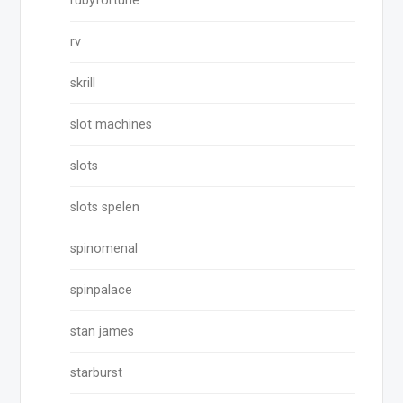
rubyfortune
rv
skrill
slot machines
slots
slots spelen
spinomenal
spinpalace
stan james
starburst