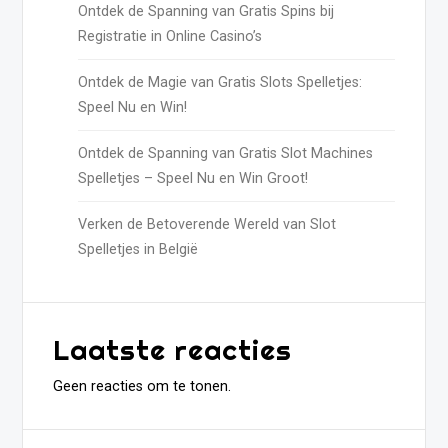
Ontdek de Spanning van Gratis Spins bij
Registratie in Online Casino’s
Ontdek de Magie van Gratis Slots Spelletjes:
Speel Nu en Win!
Ontdek de Spanning van Gratis Slot Machines
Spelletjes – Speel Nu en Win Groot!
Verken de Betoverende Wereld van Slot
Spelletjes in België
Laatste reacties
Geen reacties om te tonen.