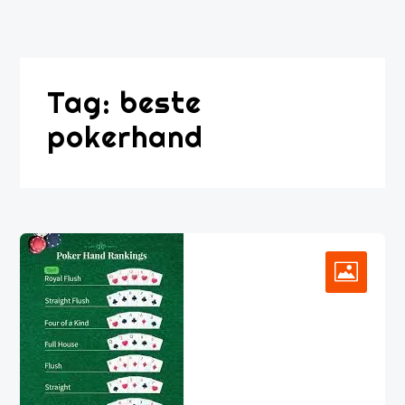
Tag:
beste
pokerhand