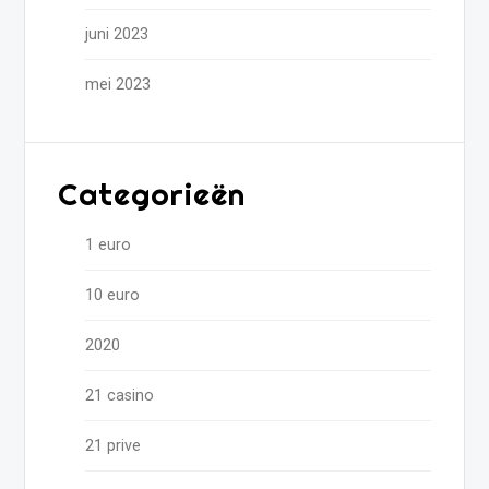
juni 2023
mei 2023
Categorieën
1 euro
10 euro
2020
21 casino
21 prive