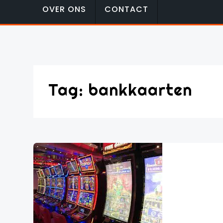
OVER ONS
CONTACT
Tag:
bankkaarten