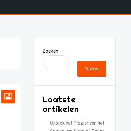
Zoeken
Zoeken
Laatste
artikelen
Ontdek het Plezier van het