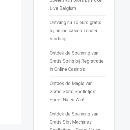
Spelen van Slots bij Poker
Live Belgium
Ontvang nu 10 euro gratis
bij online casino zonder
storting!
Ontdek de Spanning van
Gratis Spins bij Registratie
in Online Casino’s
e
Ontdek de Magie van
Gratis Slots Spelletjes:
Speel Nu en Win!
Ontdek de Spanning van
Gratis Slot Machines