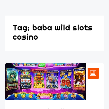
Tag:
baba wild slots
casino