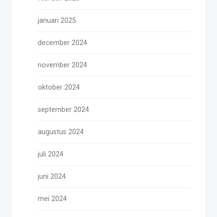
januari 2025
december 2024
november 2024
oktober 2024
september 2024
augustus 2024
juli 2024
juni 2024
mei 2024