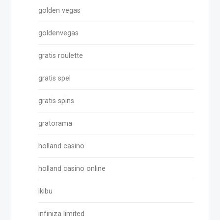
golden vegas
goldenvegas
gratis roulette
gratis spel
gratis spins
gratorama
holland casino
holland casino online
ikibu
infiniza limited