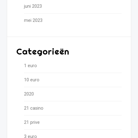
juni 2023
mei 2023
Categorieën
1 euro
10 euro
2020
21 casino
21 prive
3 euro