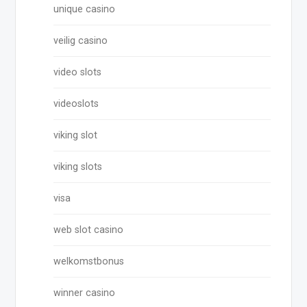
unique casino
veilig casino
video slots
videoslots
viking slot
viking slots
visa
web slot casino
welkomstbonus
winner casino