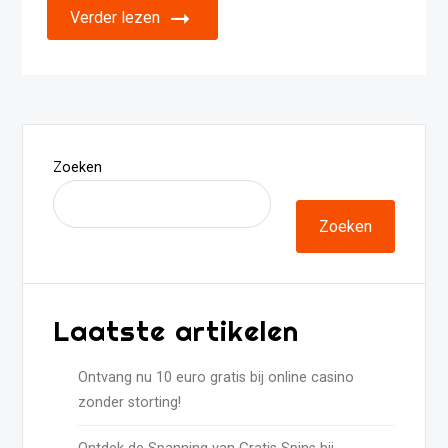
Verder lezen
Zoeken
Zoeken
Laatste artikelen
Ontvang nu 10 euro gratis bij online casino
zonder storting!