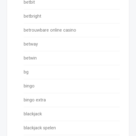
betbit
betbright
betrouwbare online casino
betway
betwin
bg
bingo
bingo extra
blackjack
blackjack spelen