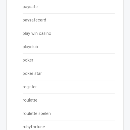
paysafe
paysafecard
play win casino
playclub
poker
poker star
register
roulette
roulette spelen
rubyfortune