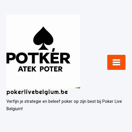
Ga
naar
de
inhoud
pokerlivebelgium.be
Verfijn je strategie en beleef poker op zijn best bij Poker Live
Belgium!