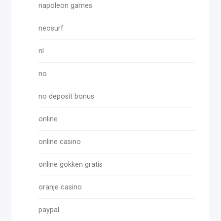
napoleon games
neosurf
nl
no
no deposit bonus
online
online casino
online gokken gratis
oranje casino
paypal