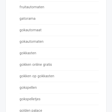
fruitautomaten
gatorama
gokautomaat
gokautomaten
gokkasten
gokken online gratis
gokken op gokkasten
gokspellen
gokspelletjes
golden palace