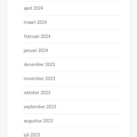
april 2024
maart 2024
februari 2024
januari 2024
december 2023
november 2023
oktober 2023
september 2023
augustus 2023
juli 2023