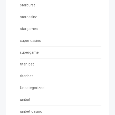
starburst
starcasino
stargames
super casino
supergame
titan bet
titanbet
Uncategorized
unibet
unibet casino