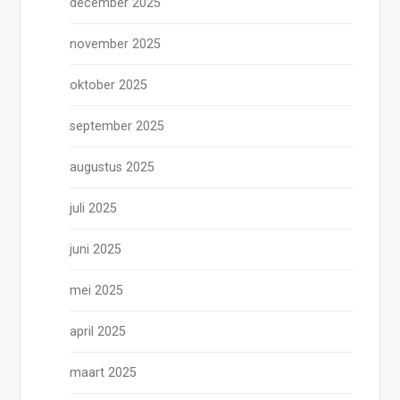
december 2025
november 2025
oktober 2025
september 2025
augustus 2025
juli 2025
juni 2025
mei 2025
april 2025
maart 2025