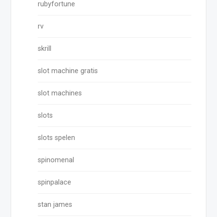
rubyfortune
rv
skrill
slot machine gratis
slot machines
slots
slots spelen
spinomenal
spinpalace
stan james