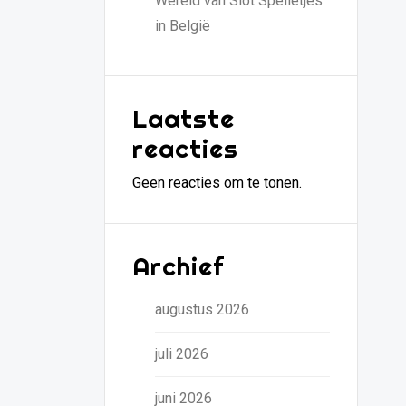
Wereld van Slot Spelletjes
in België
Laatste
reacties
Geen reacties om te tonen.
Archief
augustus 2026
juli 2026
juni 2026