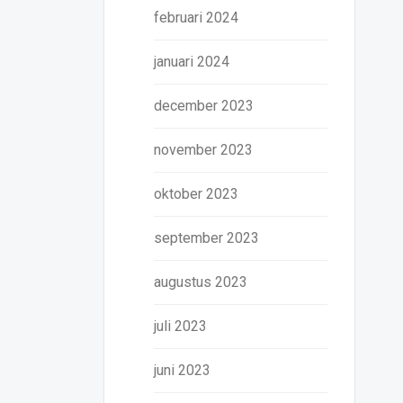
februari 2024
januari 2024
december 2023
november 2023
oktober 2023
september 2023
augustus 2023
juli 2023
juni 2023