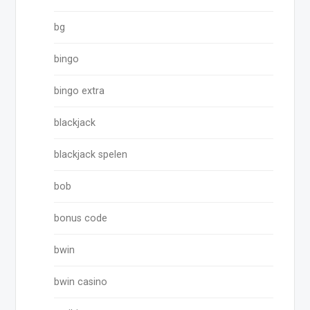
bg
bingo
bingo extra
blackjack
blackjack spelen
bob
bonus code
bwin
bwin casino