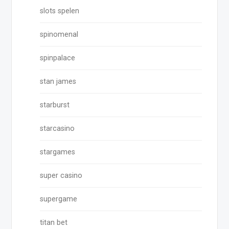
slots spelen
spinomenal
spinpalace
stan james
starburst
starcasino
stargames
super casino
supergame
titan bet