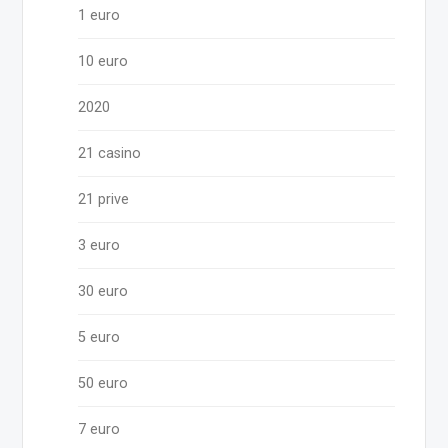
1 euro
10 euro
2020
21 casino
21 prive
3 euro
30 euro
5 euro
50 euro
7 euro