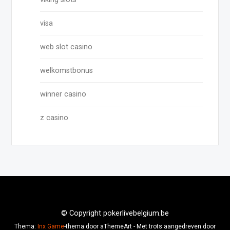
visa
web slot casino
welkomstbonus
winner casino
z casino
© Copyright pokerlivebelgium.be
Thema:
Inx Game
-thema door aThemeArt - Met trots aangedreven door