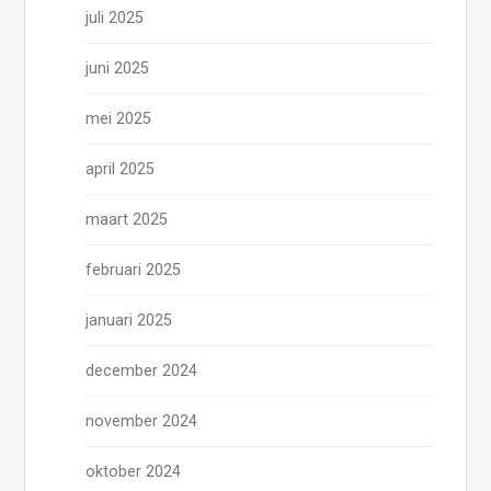
juli 2025
juni 2025
mei 2025
april 2025
maart 2025
februari 2025
januari 2025
december 2024
november 2024
oktober 2024