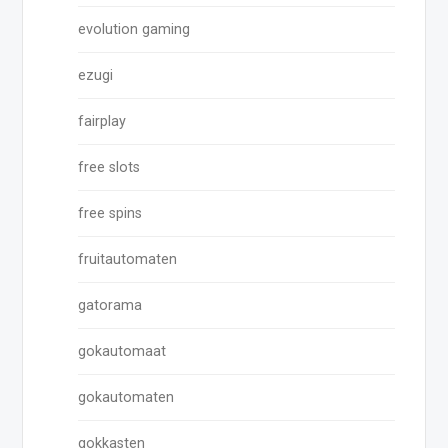
evolution gaming
ezugi
fairplay
free slots
free spins
fruitautomaten
gatorama
gokautomaat
gokautomaten
gokkasten