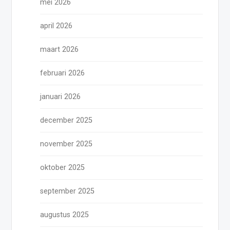
mei 2026
april 2026
maart 2026
februari 2026
januari 2026
december 2025
november 2025
oktober 2025
september 2025
augustus 2025