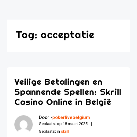
Tag:
acceptatie
Veilige Betalingen en
Spannende Spellen: Skrill
Casino Online in België
Door -
pokerlivebelgium
Geplaatst op
18 maart 2025
Geplaatst in
skrill