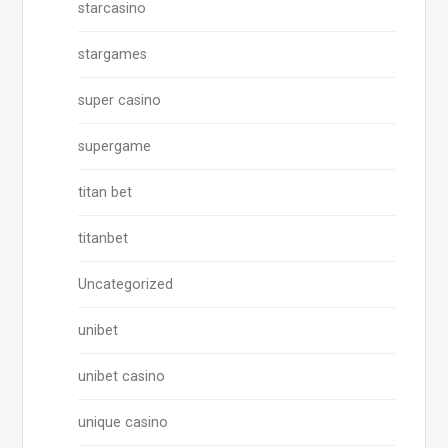
starcasino
stargames
super casino
supergame
titan bet
titanbet
Uncategorized
unibet
unibet casino
unique casino