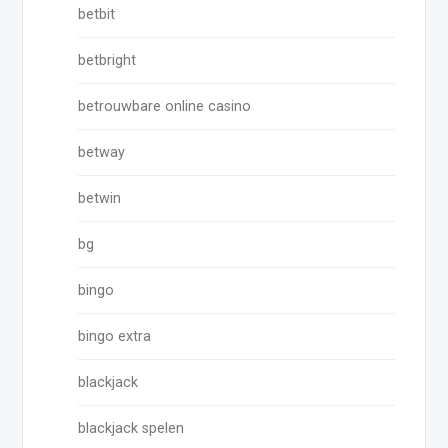
betbit
betbright
betrouwbare online casino
betway
betwin
bg
bingo
bingo extra
blackjack
blackjack spelen