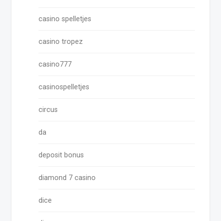
casino spelletjes
casino tropez
casino777
casinospelletjes
circus
da
deposit bonus
diamond 7 casino
dice