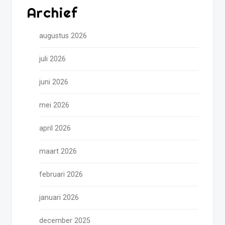
Archief
augustus 2026
juli 2026
juni 2026
mei 2026
april 2026
maart 2026
februari 2026
januari 2026
december 2025