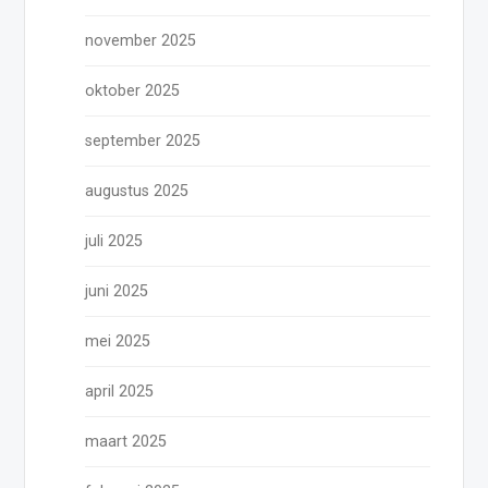
november 2025
oktober 2025
september 2025
augustus 2025
juli 2025
juni 2025
mei 2025
april 2025
maart 2025