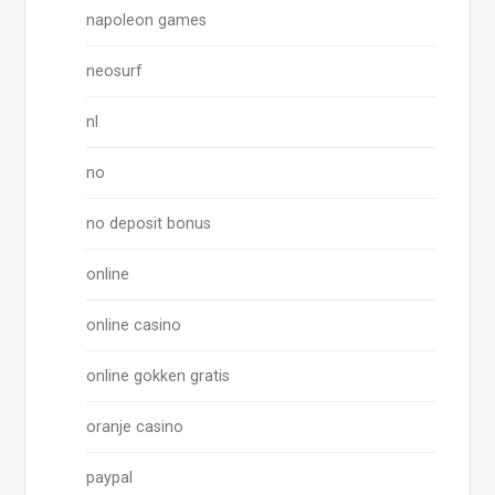
napoleon games
neosurf
nl
no
no deposit bonus
online
online casino
online gokken gratis
oranje casino
paypal