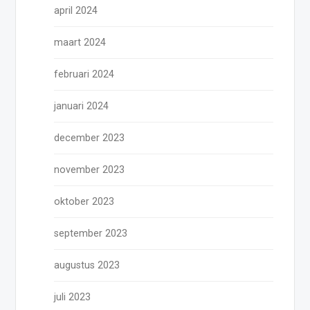
april 2024
maart 2024
februari 2024
januari 2024
december 2023
november 2023
oktober 2023
september 2023
augustus 2023
juli 2023