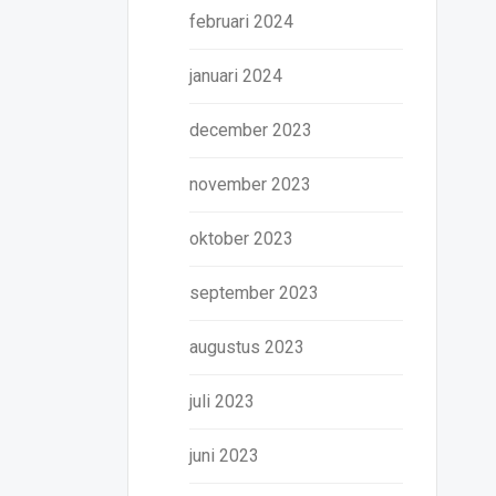
februari 2024
januari 2024
december 2023
november 2023
oktober 2023
september 2023
augustus 2023
juli 2023
juni 2023