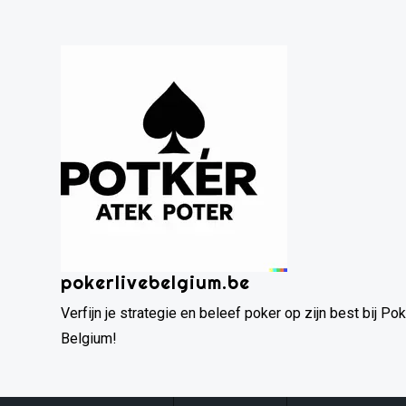
Ga
naar
de
inhoud
pokerlivebelgium.be
Verfijn je strategie en beleef poker op zijn best bij Po
Belgium!