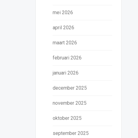
mei 2026
april 2026
maart 2026
februari 2026
januari 2026
december 2025
november 2025
oktober 2025
september 2025