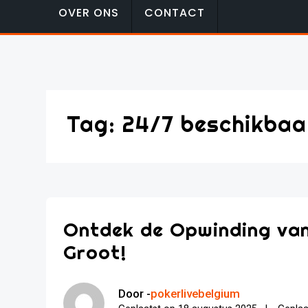
OVER ONS
CONTACT
Tag:
24/7 beschikbaa
Ontdek de Opwinding van 
Groot!
Door -
pokerlivebelgium