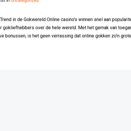
tst in
Uncategorized
 Trend in de Gokwereld Online casino’s winnen snel aan popularit
 gokliefhebbers over de hele wereld. Met het gemak van toega
eve bonussen, is het geen verrassing dat online gokken zo’n grote