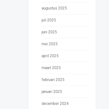
augustus 2025
juli 2025
juni 2025
mei 2025
april 2025
maart 2025
februari 2025
januari 2025
december 2024