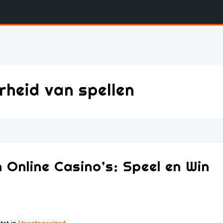
rheid van spellen
Online Casino’s: Speel en Win