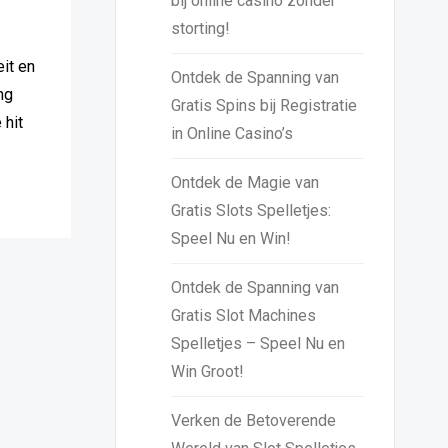
bij online casino zonder
storting!
eit en
Ontdek de Spanning van
ng
Gratis Spins bij Registratie
 hit
in Online Casino’s
Ontdek de Magie van
Gratis Slots Spelletjes:
Speel Nu en Win!
Ontdek de Spanning van
Gratis Slot Machines
Spelletjes – Speel Nu en
Win Groot!
Verken de Betoverende