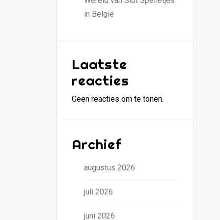
Wereld van Slot Spelletjes
in België
Laatste
reacties
Geen reacties om te tonen.
Archief
augustus 2026
juli 2026
juni 2026