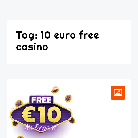
Tag:
10 euro free
casino