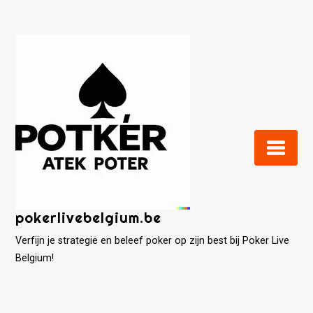
Ga
naar
de
inhoud
pokerlivebelgium.be
Verfijn je strategie en beleef poker op zijn best bij Poker Live
Belgium!