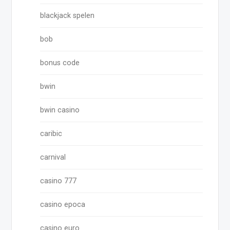
blackjack spelen
bob
bonus code
bwin
bwin casino
caribic
carnival
casino 777
casino epoca
casino euro