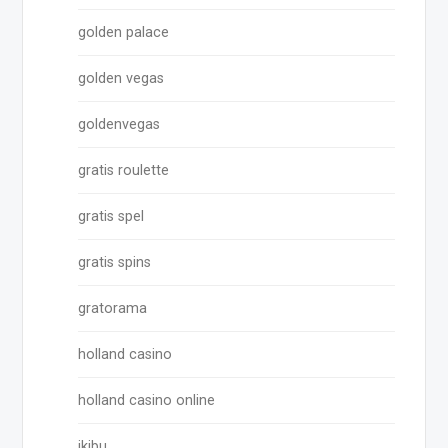
golden palace
golden vegas
goldenvegas
gratis roulette
gratis spel
gratis spins
gratorama
holland casino
holland casino online
ikibu