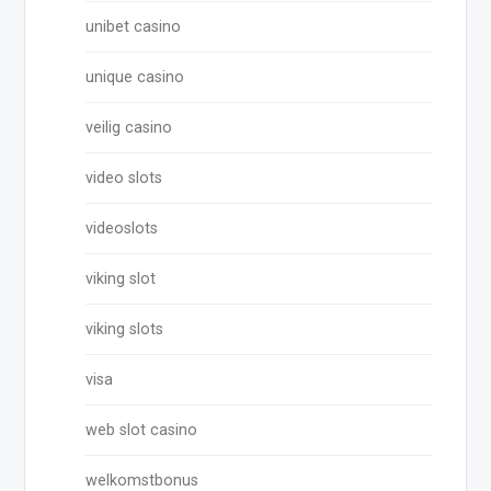
unibet casino
unique casino
veilig casino
video slots
videoslots
viking slot
viking slots
visa
web slot casino
welkomstbonus