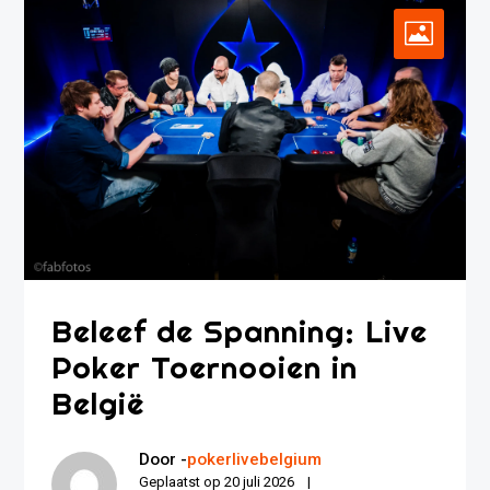
Beleef de Spanning: Live
Poker Toernooien in
België
Door -
pokerlivebelgium
Geplaatst op
20 juli 2026