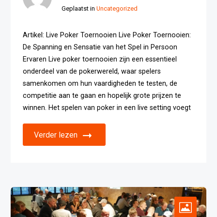
Geplaatst in
Uncategorized
Artikel: Live Poker Toernooien Live Poker Toernooien:
De Spanning en Sensatie van het Spel in Persoon
Ervaren Live poker toernooien zijn een essentieel
onderdeel van de pokerwereld, waar spelers
samenkomen om hun vaardigheden te testen, de
competitie aan te gaan en hopelijk grote prijzen te
winnen. Het spelen van poker in een live setting voegt
Verder lezen