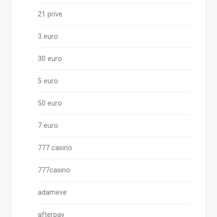
21 prive
3 euro
30 euro
5 euro
50 euro
7 euro
777 casino
777casino
adameve
afterpay