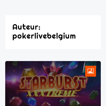
Auteur:
pokerlivebelgium