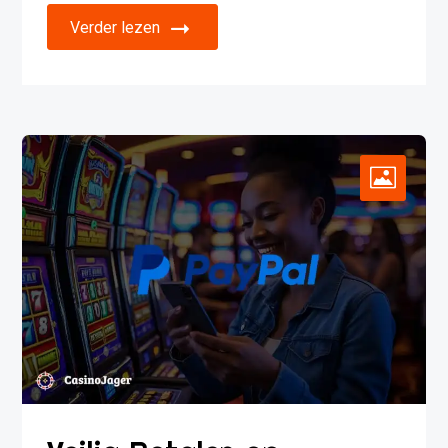
Verder lezen