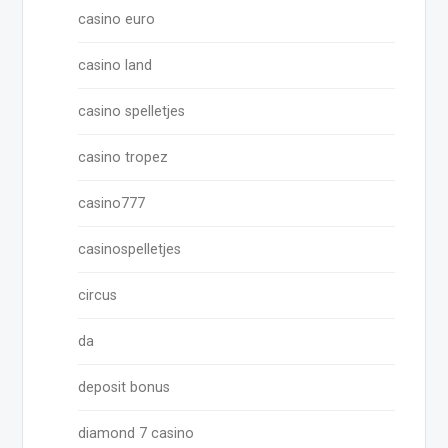
casino euro
casino land
casino spelletjes
casino tropez
casino777
casinospelletjes
circus
da
deposit bonus
diamond 7 casino