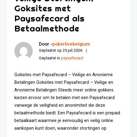
Goksites met
Paysafecard als
Betaalmethode
Door -
pokerlivebelgium
Geplaatst op
25 juli 2026
Geplaatst in
paysafecard
Goksites met Paysafecard – Veilige en Anonieme
Betalingen Goksites met Paysafecard – Veilige en
Anonieme Betalingen Steeds meer online gokkers
kiezen ervoor om te betalen met een Paysafecard
vanwege de veiligheid en anonimiteit die deze
betaalmethode biedt. Een Paysafecard is een prepaid
betaalkaart waarmee je eenvoudig en veilig online
aankopen kunt doen, waaronder stortingen op