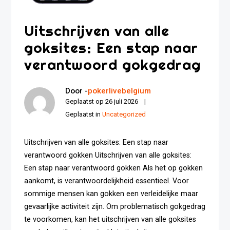
Uitschrijven van alle
goksites: Een stap naar
verantwoord gokgedrag
Door -
pokerlivebelgium
Geplaatst op
26 juli 2026
Geplaatst in
Uncategorized
Uitschrijven van alle goksites: Een stap naar
verantwoord gokken Uitschrijven van alle goksites:
Een stap naar verantwoord gokken Als het op gokken
aankomt, is verantwoordelijkheid essentieel. Voor
sommige mensen kan gokken een verleidelijke maar
gevaarlijke activiteit zijn. Om problematisch gokgedrag
te voorkomen, kan het uitschrijven van alle goksites