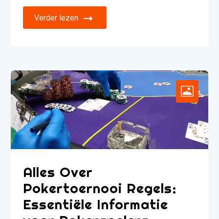
Verder lezen
Alles Over
Pokertoernooi Regels:
Essentiële Informatie