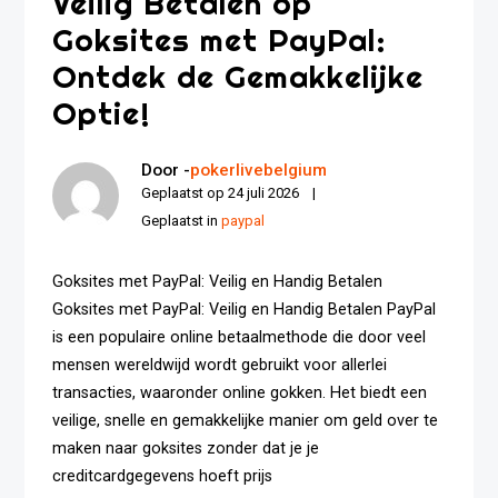
Veilig Betalen op
Goksites met PayPal:
Ontdek de Gemakkelijke
Optie!
Door -
pokerlivebelgium
Geplaatst op
24 juli 2026
Geplaatst in
paypal
Goksites met PayPal: Veilig en Handig Betalen
Goksites met PayPal: Veilig en Handig Betalen PayPal
is een populaire online betaalmethode die door veel
mensen wereldwijd wordt gebruikt voor allerlei
transacties, waaronder online gokken. Het biedt een
veilige, snelle en gemakkelijke manier om geld over te
maken naar goksites zonder dat je je
creditcardgegevens hoeft prijs