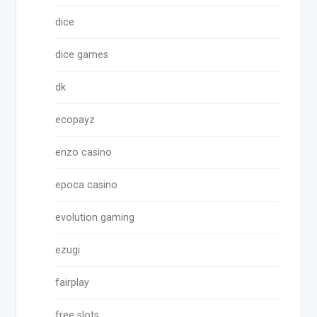
dice
dice games
dk
ecopayz
enzo casino
epoca casino
evolution gaming
ezugi
fairplay
free slots