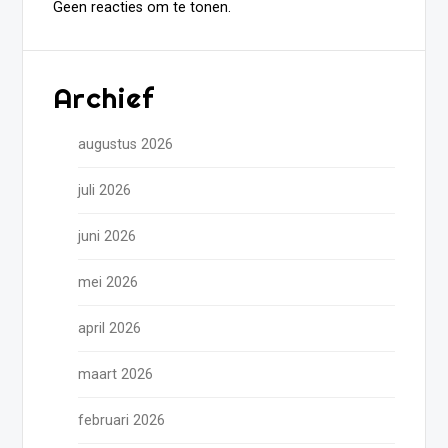
Geen reacties om te tonen.
Archief
augustus 2026
juli 2026
juni 2026
mei 2026
april 2026
maart 2026
februari 2026