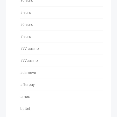
30 euro
5 euro
50 euro
7 euro
777 casino
777casino
adameve
afterpay
amex
betbit