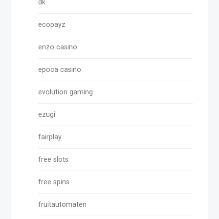
dk
ecopayz
enzo casino
epoca casino
evolution gaming
ezugi
fairplay
free slots
free spins
fruitautomaten