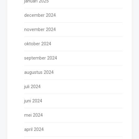
januari 2025
december 2024
november 2024
oktober 2024
september 2024
augustus 2024
juli 2024
juni 2024
mei 2024
april 2024