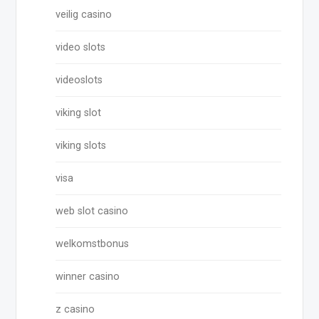
veilig casino
video slots
videoslots
viking slot
viking slots
visa
web slot casino
welkomstbonus
winner casino
z casino