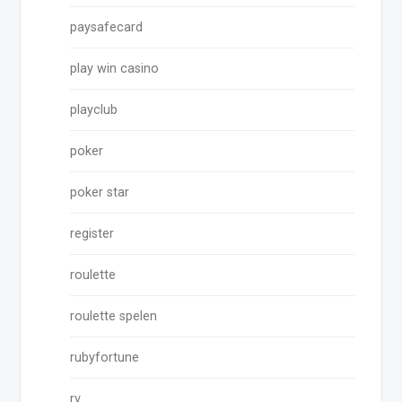
paysafecard
play win casino
playclub
poker
poker star
register
roulette
roulette spelen
rubyfortune
rv