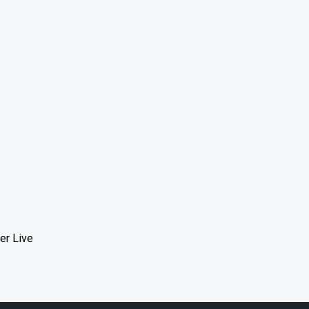
ker Live