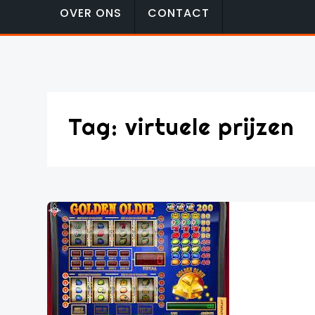
OVER ONS
CONTACT
Tag:
virtuele prijzen