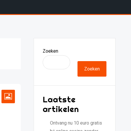
Zoeken
Zoeken
Laatste
artikelen
Ontvang nu 10 euro gratis