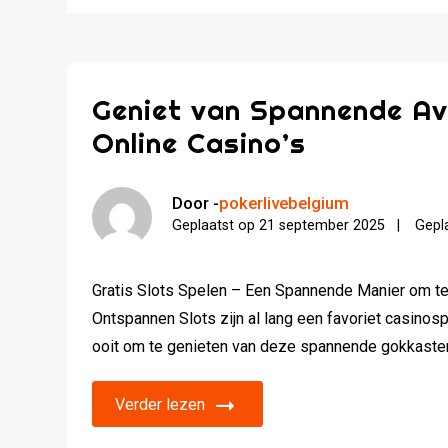
Geniet van Spannende Avo
Online Casino’s
Door -
pokerlivebelgium
Geplaatst op
21 september 2025
Gepl
Gratis Slots Spelen – Een Spannende Manier om t
Ontspannen Slots zijn al lang een favoriet casinos
ooit om te genieten van deze spannende gokkaste
Verder lezen