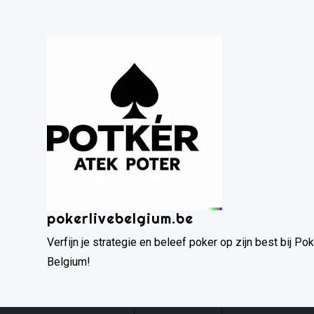
Ga
naar
de
inhoud
pokerlivebelgium.be
Verfijn je strategie en beleef poker op zijn best bij Po
Belgium!