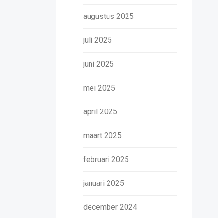
augustus 2025
juli 2025
juni 2025
mei 2025
april 2025
maart 2025
februari 2025
januari 2025
december 2024