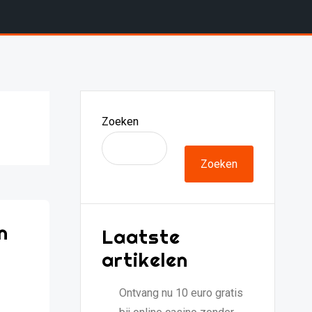
Zoeken
Zoeken
n
Laatste
artikelen
Ontvang nu 10 euro gratis