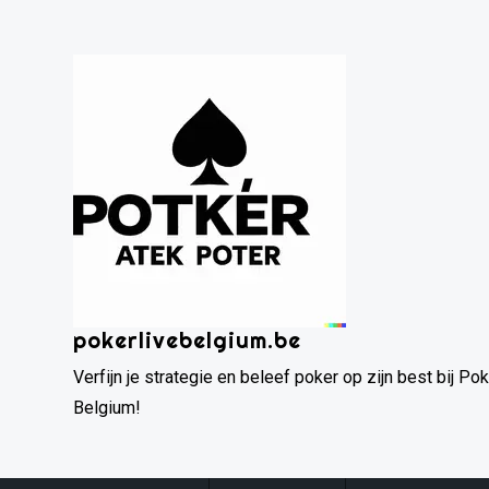
Ga
naar
de
inhoud
pokerlivebelgium.be
Verfijn je strategie en beleef poker op zijn best bij Po
Belgium!