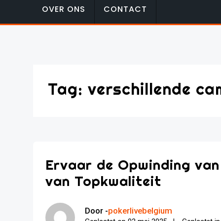
OVER ONS
CONTACT
Tag:
verschillende c
Ervaar de Opwinding van 
van Topkwaliteit
Door -
pokerlivebelgium