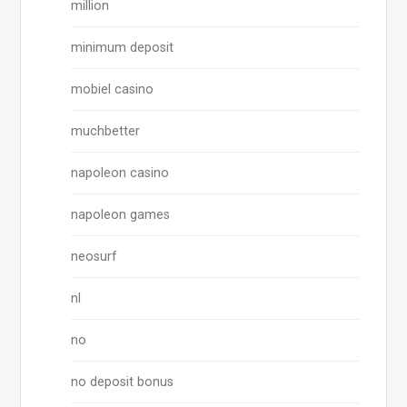
million
minimum deposit
mobiel casino
muchbetter
napoleon casino
napoleon games
neosurf
nl
no
no deposit bonus