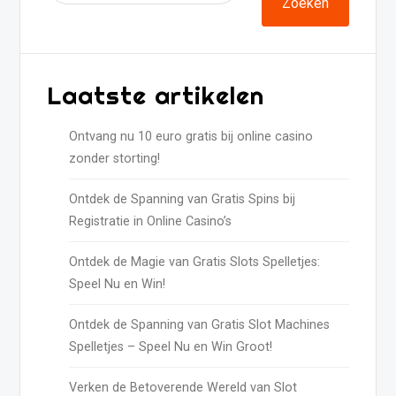
Zoeken
Laatste artikelen
Ontvang nu 10 euro gratis bij online casino
zonder storting!
Ontdek de Spanning van Gratis Spins bij
Registratie in Online Casino’s
Ontdek de Magie van Gratis Slots Spelletjes:
Speel Nu en Win!
Ontdek de Spanning van Gratis Slot Machines
Spelletjes – Speel Nu en Win Groot!
Verken de Betoverende Wereld van Slot