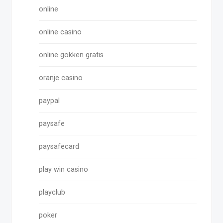
online
online casino
online gokken gratis
oranje casino
paypal
paysafe
paysafecard
play win casino
playclub
poker