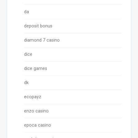
da
deposit bonus
diamond 7 casino
dice
dice games
dk
ecopayz
enzo casino
epoca casino