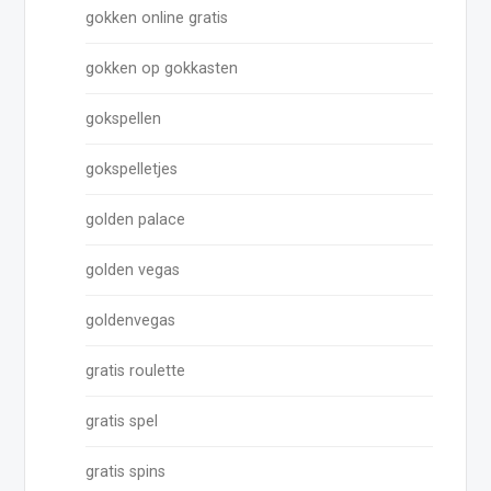
gokken online gratis
gokken op gokkasten
gokspellen
gokspelletjes
golden palace
golden vegas
goldenvegas
gratis roulette
gratis spel
gratis spins