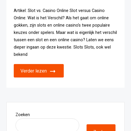
Artikel: Slot vs. Casino Online Slot versus Casino
Online: Wat is het Verschil? Als het gaat om online
gokken, zijn slots en online casino’s twee populaire
keuzes onder spelers. Maar wat is eigenlijk het verschil
tussen een slot en een online casino? Laten we eens
dieper ingaan op deze kwestie. Slots Slots, ook wel
bekend
Verder lezen
Zoeken