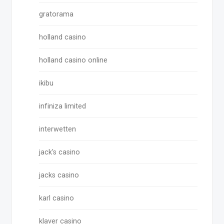
gratorama
holland casino
holland casino online
ikibu
infiniza limited
interwetten
jack's casino
jacks casino
karl casino
klaver casino