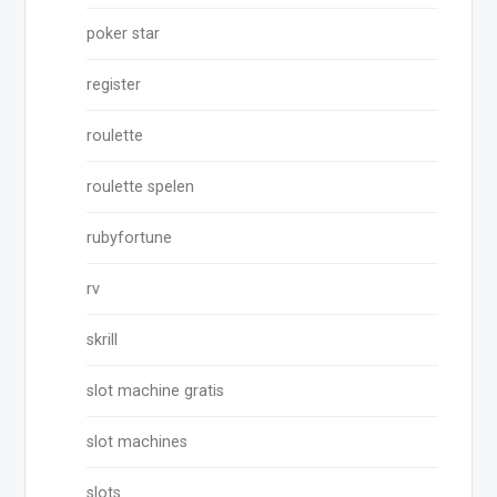
poker star
register
roulette
roulette spelen
rubyfortune
rv
skrill
slot machine gratis
slot machines
slots