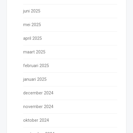
juni 2025
mei 2025
april 2025
maart 2025
februari 2025
januari 2025
december 2024
november 2024
oktober 2024