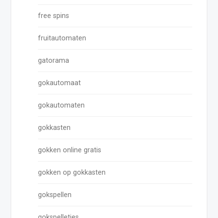
free spins
fruitautomaten
gatorama
gokautomaat
gokautomaten
gokkasten
gokken online gratis
gokken op gokkasten
gokspellen
gokspelletjes