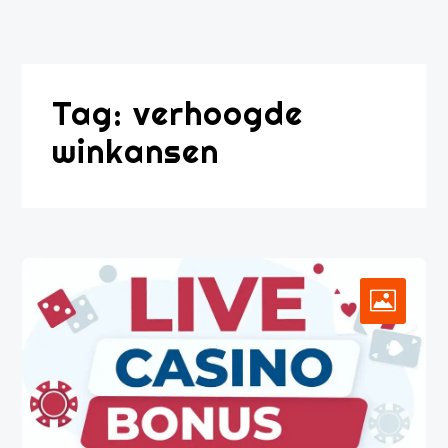
Tag:
verhoogde
winkansen