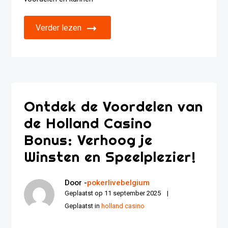
Verder lezen
Ontdek de Voordelen van
de Holland Casino
Bonus: Verhoog je
Winsten en Speelplezier!
Door -
pokerlivebelgium
Geplaatst op
11 september 2025
Geplaatst in
holland casino