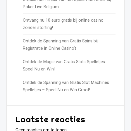
Poker Live Belgium
Ontvang nu 10 euro gratis bij online casino
zonder storting!
Ontdek de Spanning van Gratis Spins bij
Registratie in Online Casino’s
Ontdek de Magie van Gratis Slots Spelletjes:
Speel Nu en Win!
Ontdek de Spanning van Gratis Slot Machines
Spelletjes – Speel Nu en Win Groot!
Laatste reacties
Geen reacties om te tonen.