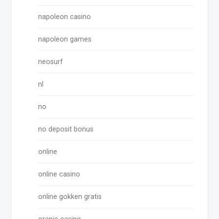
napoleon casino
napoleon games
neosurf
nl
no
no deposit bonus
online
online casino
online gokken gratis