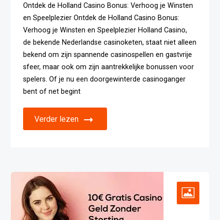
Ontdek de Holland Casino Bonus: Verhoog je Winsten
en Speelplezier Ontdek de Holland Casino Bonus:
Verhoog je Winsten en Speelplezier Holland Casino,
de bekende Nederlandse casinoketen, staat niet alleen
bekend om zijn spannende casinospellen en gastvrije
sfeer, maar ook om zijn aantrekkelijke bonussen voor
spelers. Of je nu een doorgewinterde casinoganger
bent of net begint
Verder lezen