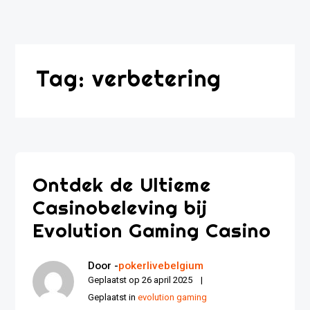
Tag:
verbetering
Ontdek de Ultieme
Casinobeleving bij
Evolution Gaming Casino
Door -
pokerlivebelgium
Geplaatst op
26 april 2025
Geplaatst in
evolution gaming