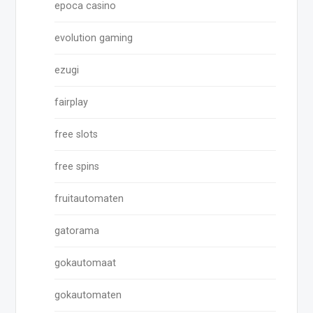
epoca casino
evolution gaming
ezugi
fairplay
free slots
free spins
fruitautomaten
gatorama
gokautomaat
gokautomaten