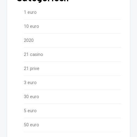
1 euro
10 euro
2020
21 casino
21 prive
3 euro
30 euro
5 euro
50 euro