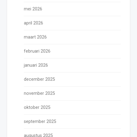
mei 2026
april 2026
maart 2026
februari 2026
januari 2026
december 2025
november 2025
oktober 2025
september 2025
augustus 2025