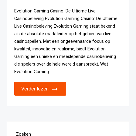
Evolution Gaming Casino: De Ultieme Live
Casinobeleving Evolution Gaming Casino: De Ultieme
Live Casinobeleving Evolution Gaming staat bekend
als de absolute marktleider op het gebied van live
casinospellen. Met een ongeëvenaarde focus op
kwaliteit, innovatie en realisme, biedt Evolution
Gaming een unieke en meeslepende casinobeleving
die spelers over de hele wereld aanspreekt. Wat
Evolution Gaming
Verder lezen
Zoeken