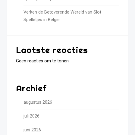
Verken de Betoverende Wereld van Slot
Spelletjes in België
Laatste reacties
Geen reacties om te tonen.
Archief
augustus 2026
juli 2026
juni 2026