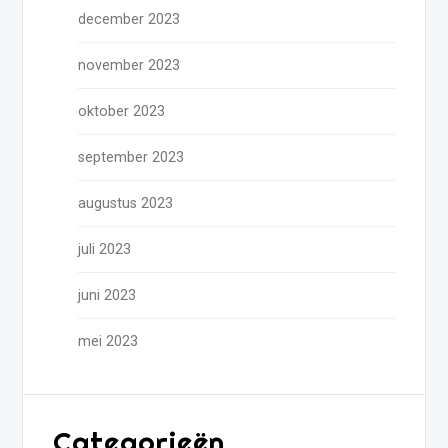
december 2023
november 2023
oktober 2023
september 2023
augustus 2023
juli 2023
juni 2023
mei 2023
Categorieën