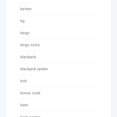
betwin
bg
bingo
bingo extra
blackjack
blackjack spelen
bob
bonus code
bwin