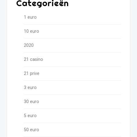
Categorieën
1 euro
10 euro
2020
21 casino
21 prive
3 euro
30 euro
5 euro
50 euro