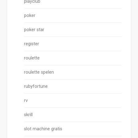
playclub
poker
poker star
register
roulette
roulette spelen
rubyfortune
rv
skrill
slot machine gratis