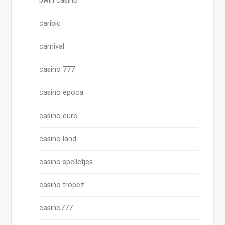
bwin casino
caribic
carnival
casino 777
casino epoca
casino euro
casino land
casino spelletjes
casino tropez
casino777