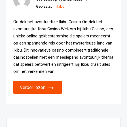
Geplaatst in
ikibu
Ontdek het avontuurlijke Ikibu Casino Ontdek het
avontuurlijke Ikibu Casino Welkom bij Ikibu Casino, een
unieke online gokbestemming die spelers meeneemt
op een spannende reis door het mysterieuze land van
Ikibu. Dit innovatieve casino combineert traditionele
casinospellen met een meeslepend avontuurlijk thema
dat spelers betovert en intrigeert. Bij Ikibu draait alles
om het verkennen van
Verder lezen