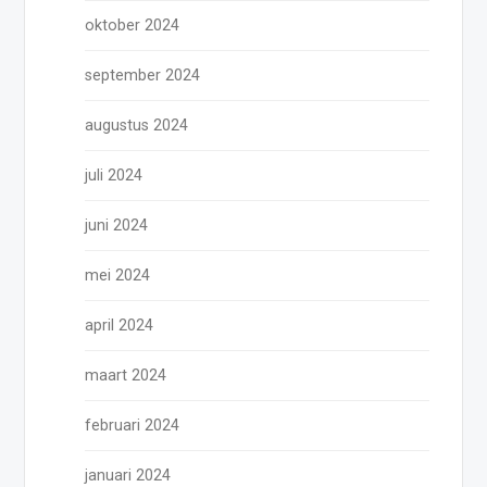
oktober 2024
september 2024
augustus 2024
juli 2024
juni 2024
mei 2024
april 2024
maart 2024
februari 2024
januari 2024