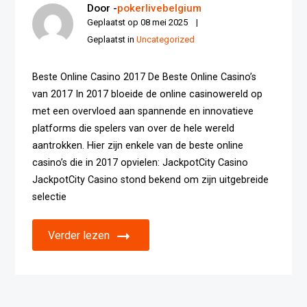
Door -
pokerlivebelgium
Geplaatst op
08 mei 2025
Geplaatst in
Uncategorized
Beste Online Casino 2017 De Beste Online Casino’s
van 2017 In 2017 bloeide de online casinowereld op
met een overvloed aan spannende en innovatieve
platforms die spelers van over de hele wereld
aantrokken. Hier zijn enkele van de beste online
casino’s die in 2017 opvielen: JackpotCity Casino
JackpotCity Casino stond bekend om zijn uitgebreide
selectie
Verder lezen