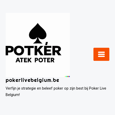
Ga
naar
de
inhoud
pokerlivebelgium.be
Verfijn je strategie en beleef poker op zijn best bij Poker Live
Belgium!