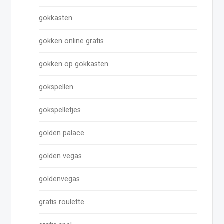
gokkasten
gokken online gratis
gokken op gokkasten
gokspellen
gokspelletjes
golden palace
golden vegas
goldenvegas
gratis roulette