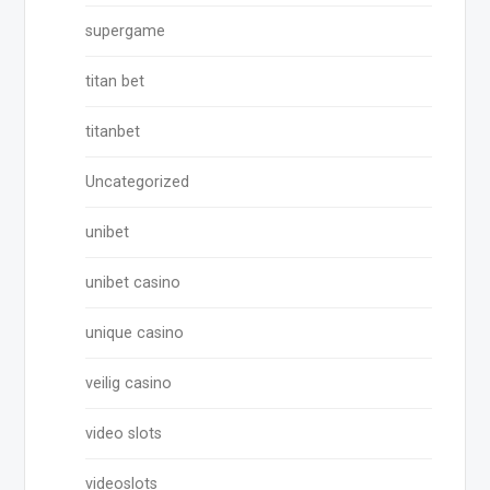
supergame
titan bet
titanbet
Uncategorized
unibet
unibet casino
unique casino
veilig casino
video slots
videoslots