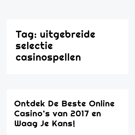
Tag:
uitgebreide
selectie
casinospellen
Ontdek De Beste Online
Casino’s van 2017 en
Waag Je Kans!