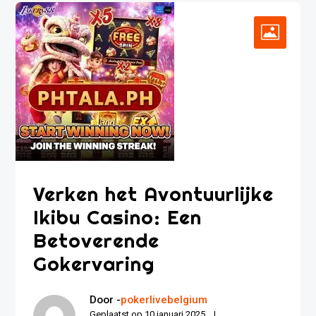
Verken het Avontuurlijke
Ikibu Casino: Een
Betoverende
Gokervaring
Door -
pokerlivebelgium
Geplaatst op
10 januari 2025