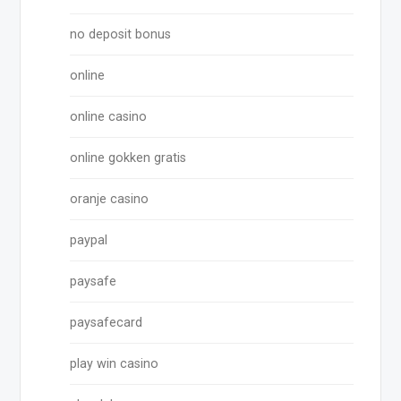
no deposit bonus
online
online casino
online gokken gratis
oranje casino
paypal
paysafe
paysafecard
play win casino