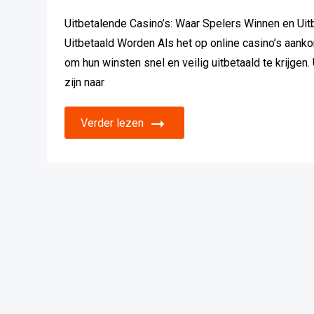
Uitbetalende Casino’s: Waar Spelers Winnen en Ui
Uitbetaald Worden Als het op online casino’s aanko
om hun winsten snel en veilig uitbetaald te krijgen.
zijn naar
Verder lezen