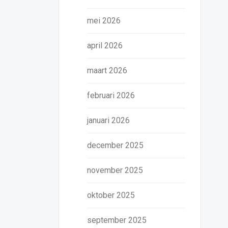
mei 2026
april 2026
maart 2026
februari 2026
januari 2026
december 2025
november 2025
oktober 2025
september 2025