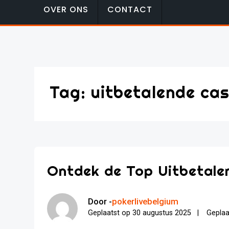
OVER ONS
CONTACT
Tag:
uitbetalende cas
Ontdek de Top Uitbetale
Door -
pokerlivebelgium
Geplaatst op
30 augustus 2025
Geplaa