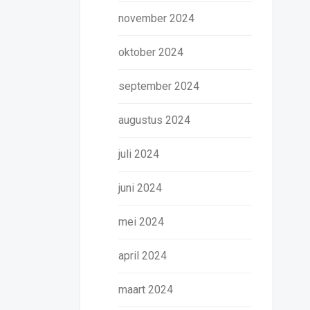
november 2024
oktober 2024
september 2024
augustus 2024
juli 2024
juni 2024
mei 2024
april 2024
maart 2024