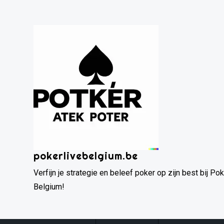
Ga
naar
de
inhoud
pokerlivebelgium.be
Verfijn je strategie en beleef poker op zijn best bij Po
Belgium!