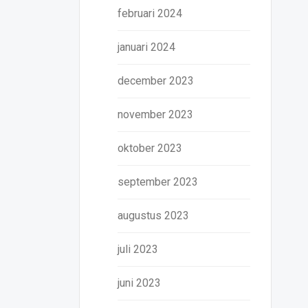
februari 2024
januari 2024
december 2023
november 2023
oktober 2023
september 2023
augustus 2023
juli 2023
juni 2023