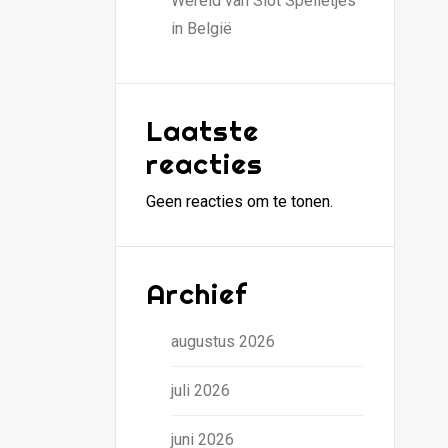
Wereld van Slot Spelletjes
in België
Laatste
reacties
Geen reacties om te tonen.
Archief
augustus 2026
juli 2026
juni 2026