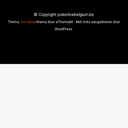
© Copyright pokerlivebelgium.be
Thema:
Inx Game
-thema door aThemeArt - Met trots aangedreven door
WordPress.