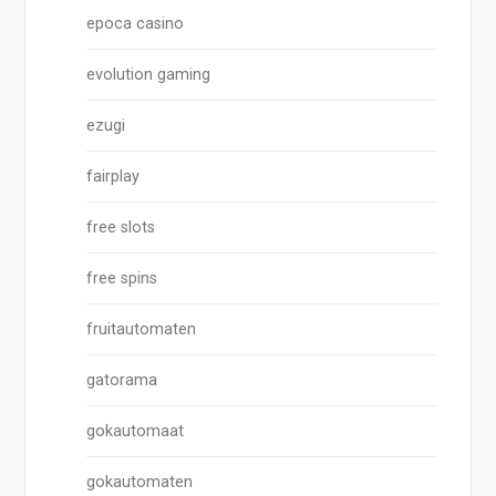
epoca casino
evolution gaming
ezugi
fairplay
free slots
free spins
fruitautomaten
gatorama
gokautomaat
gokautomaten