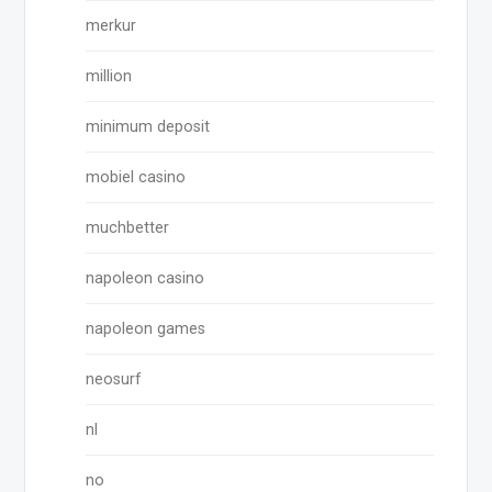
merkur
million
minimum deposit
mobiel casino
muchbetter
napoleon casino
napoleon games
neosurf
nl
no