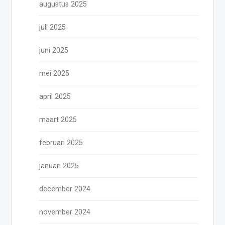
augustus 2025
juli 2025
juni 2025
mei 2025
april 2025
maart 2025
februari 2025
januari 2025
december 2024
november 2024