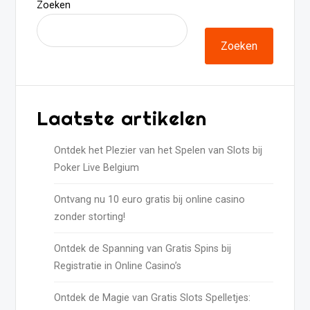
Zoeken
Zoeken
Laatste artikelen
Ontdek het Plezier van het Spelen van Slots bij
Poker Live Belgium
Ontvang nu 10 euro gratis bij online casino
zonder storting!
Ontdek de Spanning van Gratis Spins bij
Registratie in Online Casino’s
Ontdek de Magie van Gratis Slots Spelletjes: