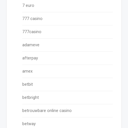
7 euro
777 casino
777casino
adameve
afterpay
amex
betbit
betbright
betrouwbare online casino
betway