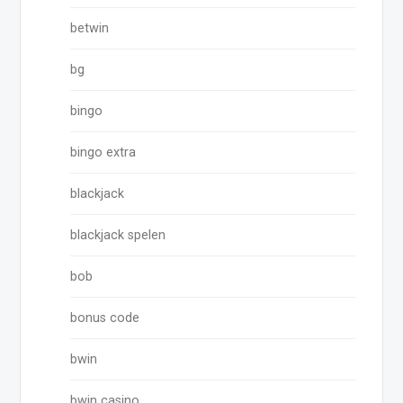
betwin
bg
bingo
bingo extra
blackjack
blackjack spelen
bob
bonus code
bwin
bwin casino