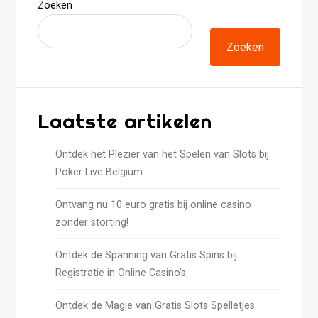
Zoeken
Zoeken
Laatste artikelen
Ontdek het Plezier van het Spelen van Slots bij
Poker Live Belgium
Ontvang nu 10 euro gratis bij online casino
zonder storting!
Ontdek de Spanning van Gratis Spins bij
Registratie in Online Casino’s
Ontdek de Magie van Gratis Slots Spelletjes: