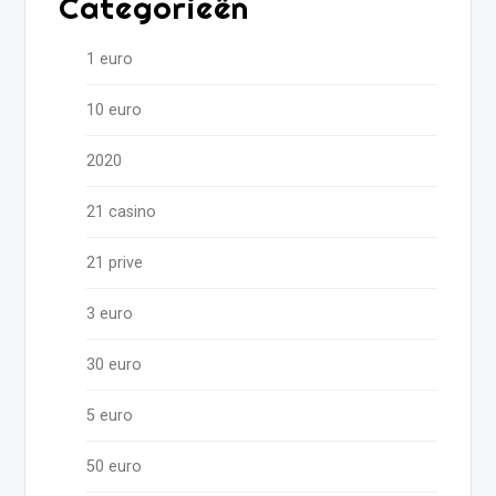
Categorieën
1 euro
10 euro
2020
21 casino
21 prive
3 euro
30 euro
5 euro
50 euro