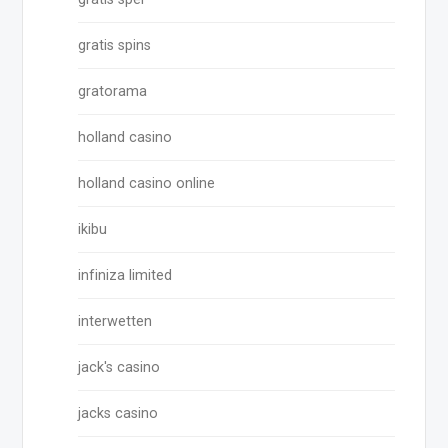
gratis spins
gratorama
holland casino
holland casino online
ikibu
infiniza limited
interwetten
jack's casino
jacks casino