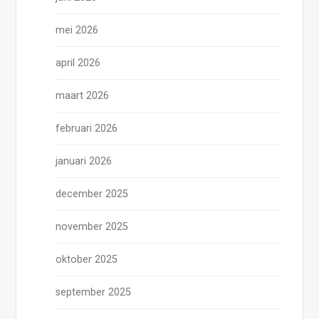
mei 2026
april 2026
maart 2026
februari 2026
januari 2026
december 2025
november 2025
oktober 2025
september 2025