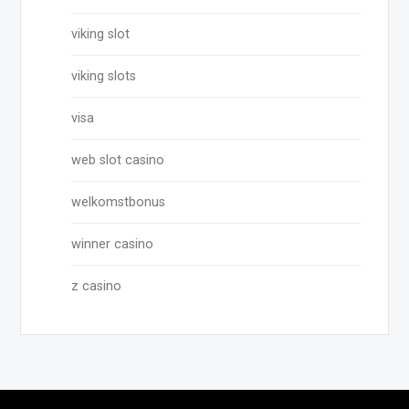
viking slot
viking slots
visa
web slot casino
welkomstbonus
winner casino
z casino