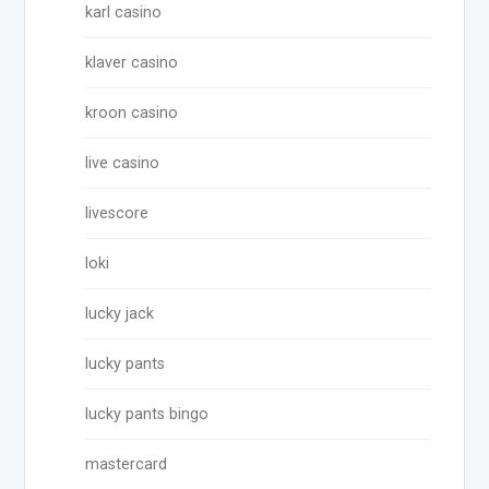
karl casino
klaver casino
kroon casino
live casino
livescore
loki
lucky jack
lucky pants
lucky pants bingo
mastercard