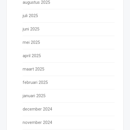
augustus 2025
juli 2025
juni 2025
mei 2025
april 2025
maart 2025
februari 2025
januari 2025
december 2024
november 2024