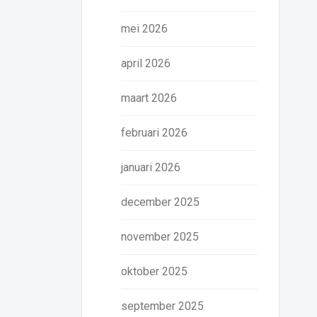
mei 2026
april 2026
maart 2026
februari 2026
januari 2026
december 2025
november 2025
oktober 2025
september 2025