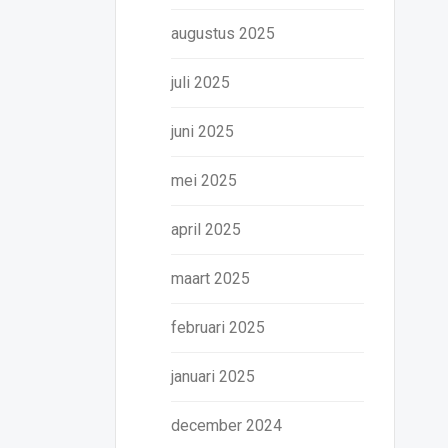
augustus 2025
juli 2025
juni 2025
mei 2025
april 2025
maart 2025
februari 2025
januari 2025
december 2024