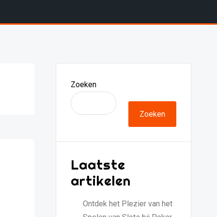
Zoeken
Zoeken
Laatste
artikelen
Ontdek het Plezier van het