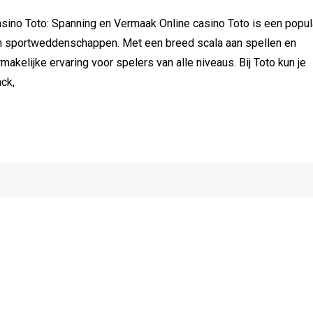
sino Toto: Spanning en Vermaak Online casino Toto is een popul
n sportweddenschappen. Met een breed scala aan spellen en
elijke ervaring voor spelers van alle niveaus. Bij Toto kun je
ck,