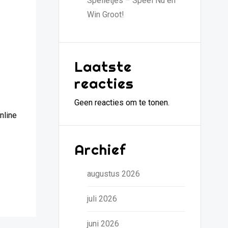
Spelletjes – Speel Nu en
Win Groot!
Laatste
reacties
Geen reacties om te tonen.
nline
Archief
augustus 2026
juli 2026
juni 2026