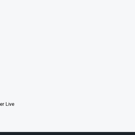
ker Live