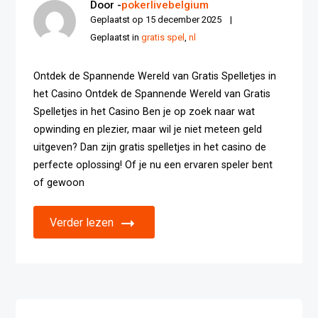
Door -
pokerlivebelgium
Geplaatst op
15 december 2025
Geplaatst in
gratis spel
,
nl
Ontdek de Spannende Wereld van Gratis Spelletjes in
het Casino Ontdek de Spannende Wereld van Gratis
Spelletjes in het Casino Ben je op zoek naar wat
opwinding en plezier, maar wil je niet meteen geld
uitgeven? Dan zijn gratis spelletjes in het casino de
perfecte oplossing! Of je nu een ervaren speler bent
of gewoon
Verder lezen