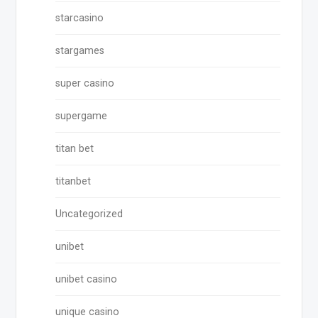
starcasino
stargames
super casino
supergame
titan bet
titanbet
Uncategorized
unibet
unibet casino
unique casino