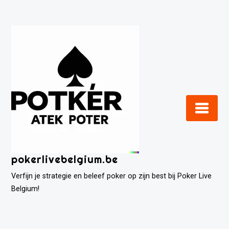
Ga
naar
de
inhoud
pokerlivebelgium.be
Verfijn je strategie en beleef poker op zijn best bij Poker Live
Belgium!