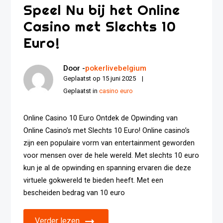
Speel Nu bij het Online
Casino met Slechts 10
Euro!
Door -
pokerlivebelgium
Geplaatst op
15 juni 2025
Geplaatst in
casino euro
Online Casino 10 Euro Ontdek de Opwinding van
Online Casino’s met Slechts 10 Euro! Online casino’s
zijn een populaire vorm van entertainment geworden
voor mensen over de hele wereld. Met slechts 10 euro
kun je al de opwinding en spanning ervaren die deze
virtuele gokwereld te bieden heeft. Met een
bescheiden bedrag van 10 euro
Verder lezen