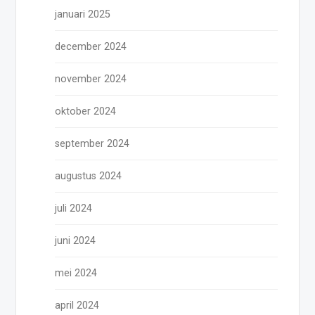
januari 2025
december 2024
november 2024
oktober 2024
september 2024
augustus 2024
juli 2024
juni 2024
mei 2024
april 2024