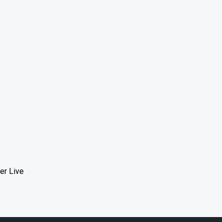
ker Live