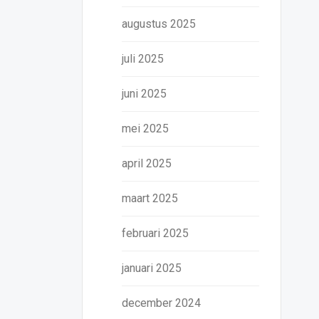
augustus 2025
juli 2025
juni 2025
mei 2025
april 2025
maart 2025
februari 2025
januari 2025
december 2024