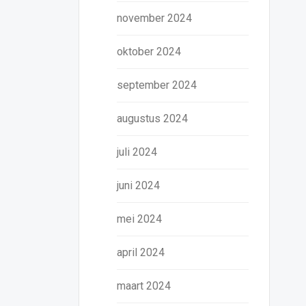
november 2024
oktober 2024
september 2024
augustus 2024
juli 2024
juni 2024
mei 2024
april 2024
maart 2024