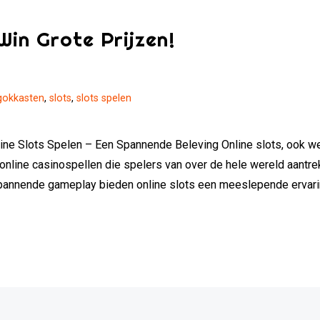
Win Grote Prijzen!
gokkasten
,
slots
,
slots spelen
ine Slots Spelen – Een Spannende Beleving Online slots, ook w
online casinospellen die spelers van over de hele wereld aantre
 spannende gameplay bieden online slots een meeslepende ervari