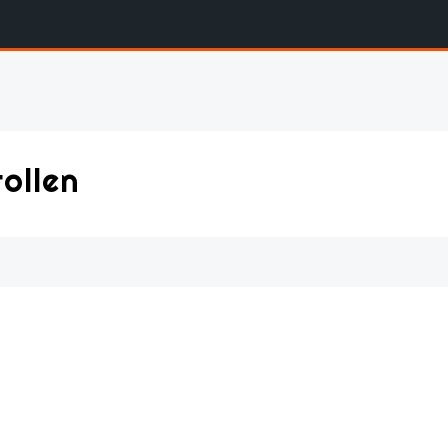
ollen