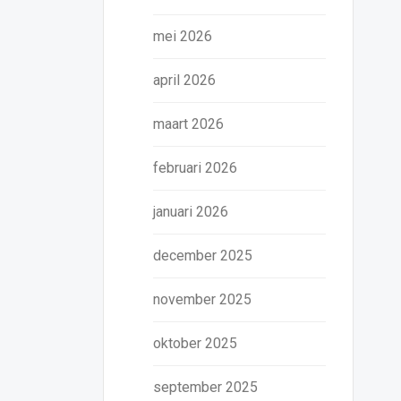
mei 2026
april 2026
maart 2026
februari 2026
januari 2026
december 2025
november 2025
oktober 2025
september 2025