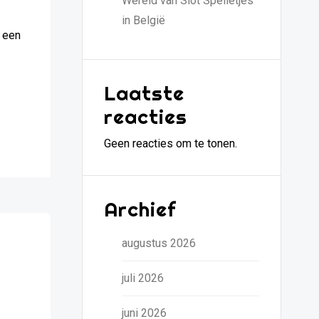
Wereld van Slot Spelletjes
in België
s een
Laatste
reacties
Geen reacties om te tonen.
Archief
augustus 2026
juli 2026
juni 2026