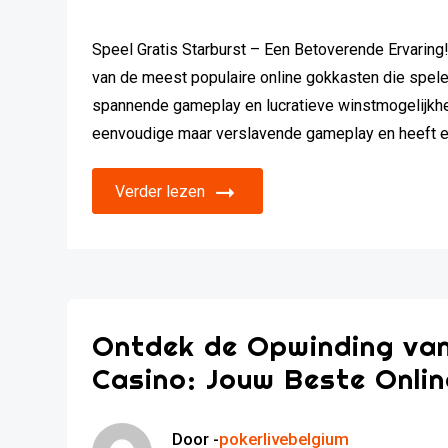
Speel Gratis Starburst – Een Betoverende Ervaring!
van de meest populaire online gokkasten die speler
spannende gameplay en lucratieve winstmogelijkhed
eenvoudige maar verslavende gameplay en heeft 
Verder lezen
Ontdek de Opwinding va
Casino: Jouw Beste Onli
Door -
pokerlivebelgium