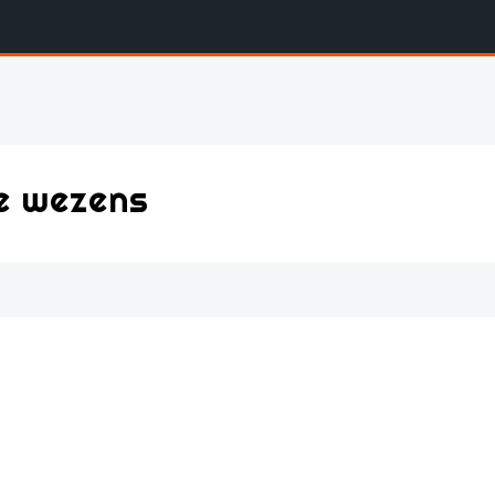
e wezens