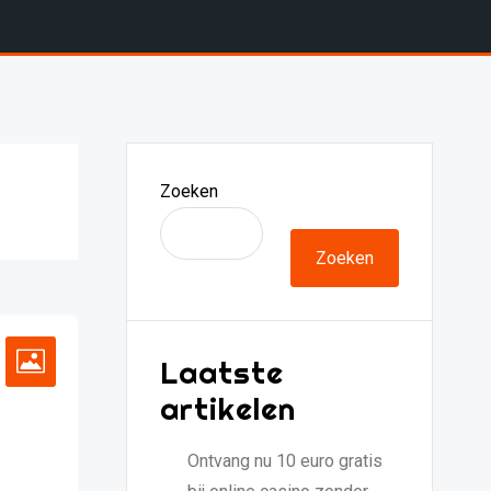
Zoeken
Zoeken
Laatste
artikelen
Ontvang nu 10 euro gratis