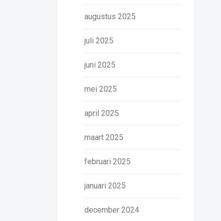
augustus 2025
juli 2025
juni 2025
mei 2025
april 2025
maart 2025
februari 2025
januari 2025
december 2024