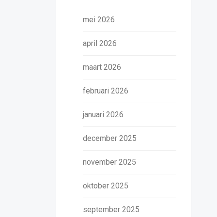
mei 2026
april 2026
maart 2026
februari 2026
januari 2026
december 2025
november 2025
oktober 2025
september 2025