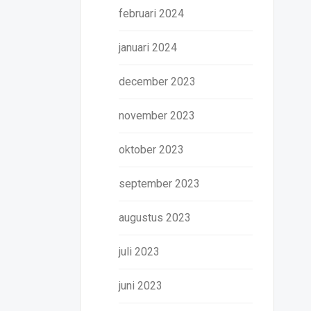
februari 2024
januari 2024
december 2023
november 2023
oktober 2023
september 2023
augustus 2023
juli 2023
juni 2023