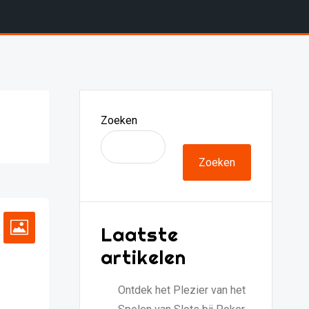
Zoeken
Zoeken
Laatste
artikelen
Ontdek het Plezier van het