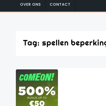
OVER ONS
CONTACT
Tag:
spellen beperkin