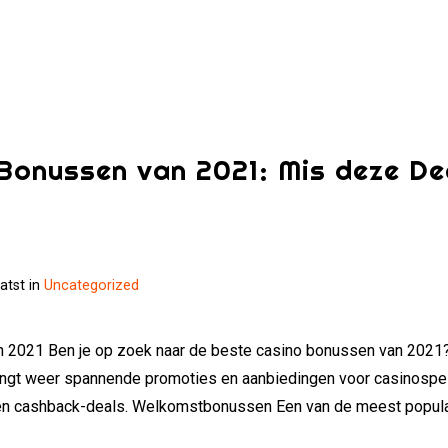
Bonussen van 2021: Mis deze De
atst in
Uncategorized
 2021 Ben je op zoek naar de beste casino bonussen van 2021
 brengt weer spannende promoties en aanbiedingen voor casinospe
 en cashback-deals. Welkomstbonussen Een van de meest popula