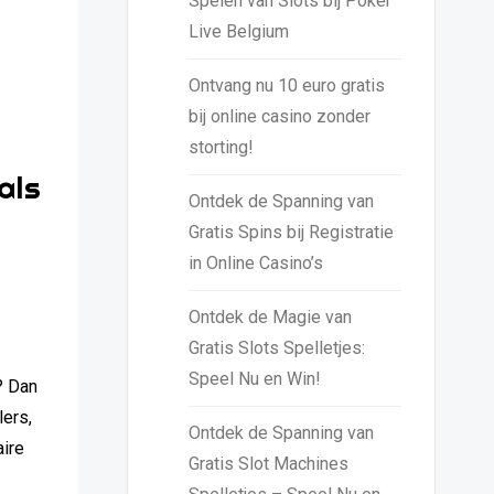
Spelen van Slots bij Poker
Live Belgium
Ontvang nu 10 euro gratis
bij online casino zonder
storting!
als
Ontdek de Spanning van
Gratis Spins bij Registratie
in Online Casino’s
Ontdek de Magie van
Gratis Slots Spelletjes:
Speel Nu en Win!
? Dan
lers,
Ontdek de Spanning van
ire
Gratis Slot Machines