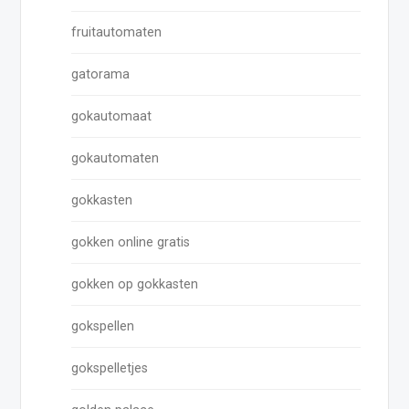
fruitautomaten
gatorama
gokautomaat
gokautomaten
gokkasten
gokken online gratis
gokken op gokkasten
gokspellen
gokspelletjes