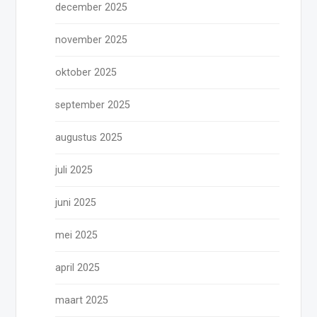
december 2025
november 2025
oktober 2025
september 2025
augustus 2025
juli 2025
juni 2025
mei 2025
april 2025
maart 2025