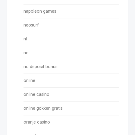
napoleon games
neosurf
nl
no
no deposit bonus
online
online casino
online gokken gratis
oranje casino