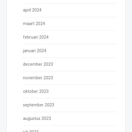
april 2024
maart 2024
februari 2024
januari 2024
december 2023
november 2023
oktober 2023
september 2023
augustus 2023