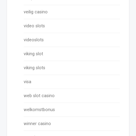
veilig casino
video slots
videoslots
viking slot
viking slots
visa
web slot casino
welkomstbonus
winner casino