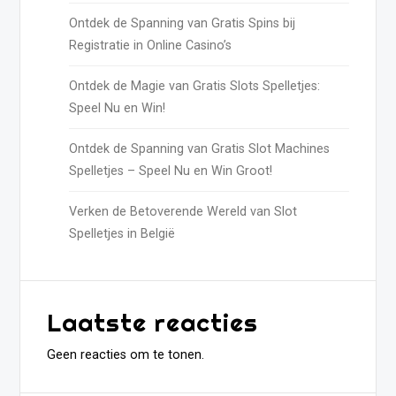
Ontdek de Spanning van Gratis Spins bij
Registratie in Online Casino’s
Ontdek de Magie van Gratis Slots Spelletjes:
Speel Nu en Win!
Ontdek de Spanning van Gratis Slot Machines
Spelletjes – Speel Nu en Win Groot!
Verken de Betoverende Wereld van Slot
Spelletjes in België
Laatste reacties
Geen reacties om te tonen.