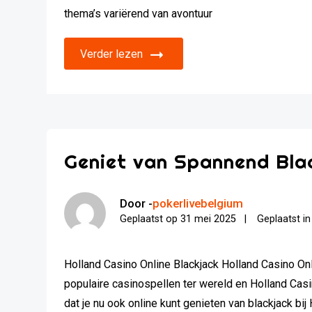
thema’s variërend van avontuur
Verder lezen
Geniet van Spannend Blac
Door -
pokerlivebelgium
Geplaatst op
31 mei 2025
Geplaatst i
Holland Casino Online Blackjack Holland Casino On
populaire casinospellen ter wereld en Holland Casi
dat je nu ook online kunt genieten van blackjack bi