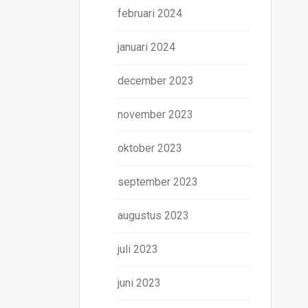
februari 2024
januari 2024
december 2023
november 2023
oktober 2023
september 2023
augustus 2023
juli 2023
juni 2023