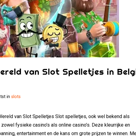
reld van Slot Spelletjes in Belg
tst in
slots
ereld van Slot Spelletjes Slot spelletjes, ook wel bekend als
 zowel fysieke casino’s als online casino’s. Deze kleurrijke en
anning, entertainment en de kans om grote prijzen te winnen. M