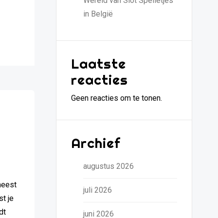
Wereld van Slot Spelletjes
in België
Laatste
reacties
Geen reacties om te tonen.
!
Archief
augustus 2026
meest
juli 2026
t je
dt
juni 2026