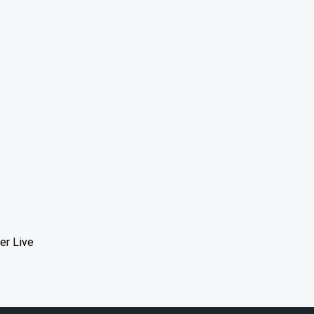
ker Live