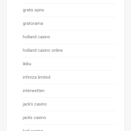
gratis spins
gratorama
holland casino
holland casino online
ikibu
infiniza limited
interwetten
jack's casino
jacks casino