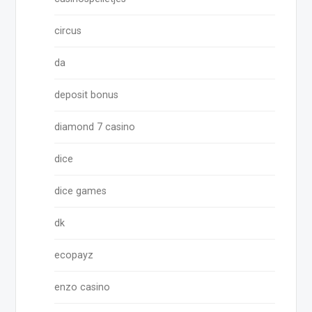
circus
da
deposit bonus
diamond 7 casino
dice
dice games
dk
ecopayz
enzo casino