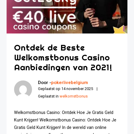
Ontdek de Beste
Welkomstbonus Casino
Aanbiedingen van 2021!
Door -
pokerlivebelgium
Geplaatst op
14 november 2025
Geplaatst in
welkomstbonus
Welkomstbonus Casino: Ontdek Hoe Je Gratis Geld
Kunt Krijgen! Welkomstbonus Casino: Ontdek Hoe Je
Gratis Geld Kunt Krijgen! In de wereld van online