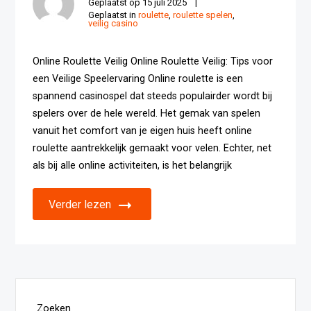
Geplaatst op
15 juli 2025
Geplaatst in
roulette
,
roulette spelen
,
veilig casino
Online Roulette Veilig Online Roulette Veilig: Tips voor
een Veilige Speelervaring Online roulette is een
spannend casinospel dat steeds populairder wordt bij
spelers over de hele wereld. Het gemak van spelen
vanuit het comfort van je eigen huis heeft online
roulette aantrekkelijk gemaakt voor velen. Echter, net
als bij alle online activiteiten, is het belangrijk
Verder lezen
Zoeken