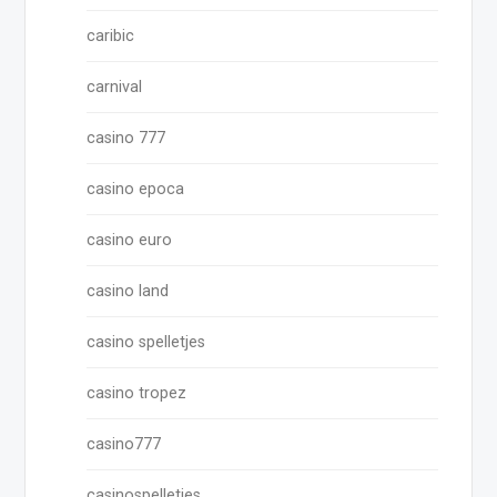
caribic
carnival
casino 777
casino epoca
casino euro
casino land
casino spelletjes
casino tropez
casino777
casinospelletjes