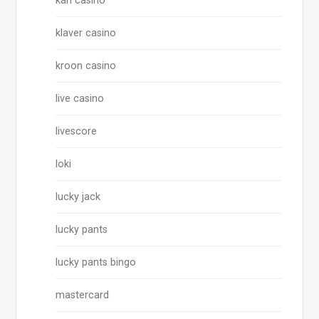
karl casino
klaver casino
kroon casino
live casino
livescore
loki
lucky jack
lucky pants
lucky pants bingo
mastercard