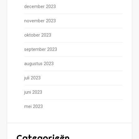
december 2023
november 2023
oktober 2023
september 2023
augustus 2023
juli 2023
juni 2023
mei 2023
Categorieën