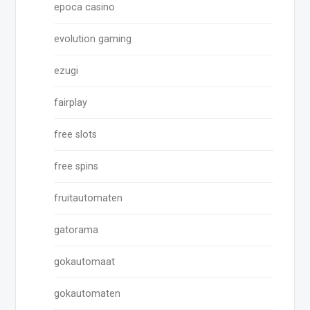
epoca casino
evolution gaming
ezugi
fairplay
free slots
free spins
fruitautomaten
gatorama
gokautomaat
gokautomaten