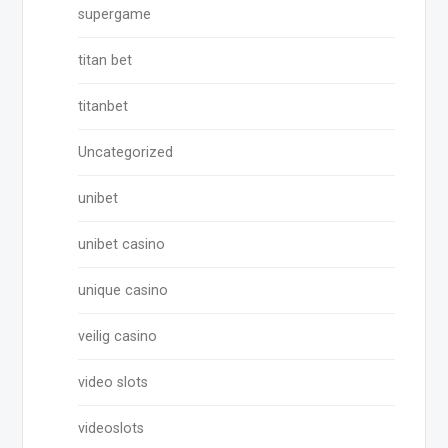
supergame
titan bet
titanbet
Uncategorized
unibet
unibet casino
unique casino
veilig casino
video slots
videoslots