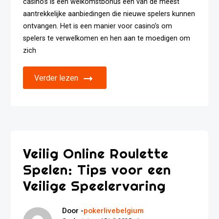
casino’s is een welkomstbonus een van de meest
aantrekkelijke aanbiedingen die nieuwe spelers kunnen
ontvangen. Het is een manier voor casino’s om
spelers te verwelkomen en hen aan te moedigen om
zich
Verder lezen
Veilig Online Roulette
Spelen: Tips voor een
Veilige Speelervaring
Door -
pokerlivebelgium