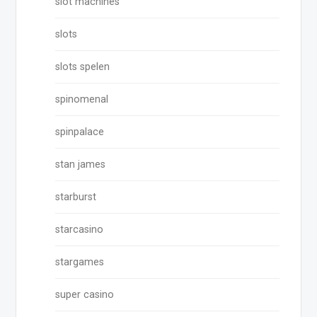
slot machines
slots
slots spelen
spinomenal
spinpalace
stan james
starburst
starcasino
stargames
super casino