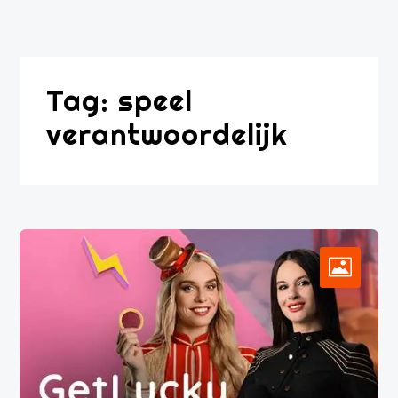
Tag:
speel
verantwoordelijk