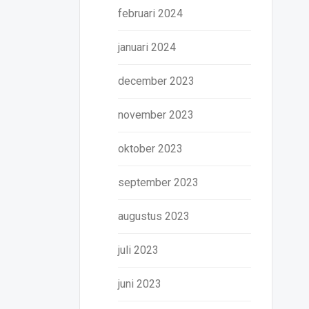
februari 2024
januari 2024
december 2023
november 2023
oktober 2023
september 2023
augustus 2023
juli 2023
juni 2023