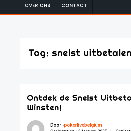
OVER ONS
CONTACT
Tag:
snelst uitbetale
Ontdek de Snelst Uitbeta
Winsten!
Door -
pokerlivebelgium