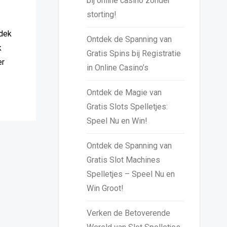
bij online casino zonder
storting!
tdek
Ontdek de Spanning van
k
Gratis Spins bij Registratie
er
in Online Casino’s
Ontdek de Magie van
Gratis Slots Spelletjes:
Speel Nu en Win!
Ontdek de Spanning van
Gratis Slot Machines
Spelletjes – Speel Nu en
Win Groot!
Verken de Betoverende