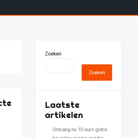
Zoeken
Zoeken
cte
Laatste
artikelen
Ontvang nu 10 euro gratis