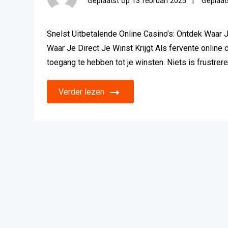
Geplaatst op
13 februari 2025
Geplaat
Snelst Uitbetalende Online Casino’s: Ontdek Waar J
Waar Je Direct Je Winst Krijgt Als fervente online 
toegang te hebben tot je winsten. Niets is frustrer
Verder lezen