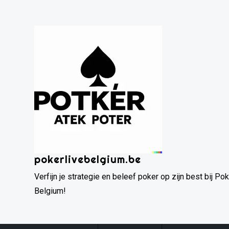
Ga
naar
de
inhoud
pokerlivebelgium.be
Verfijn je strategie en beleef poker op zijn best bij Po
Belgium!