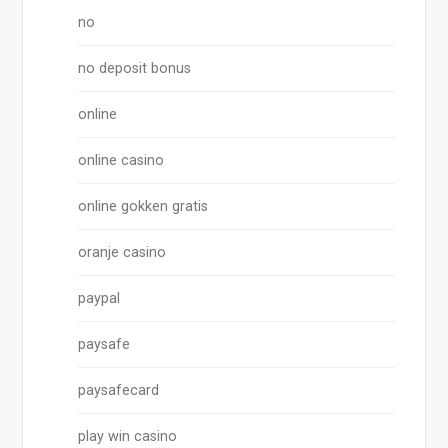
no
no deposit bonus
online
online casino
online gokken gratis
oranje casino
paypal
paysafe
paysafecard
play win casino