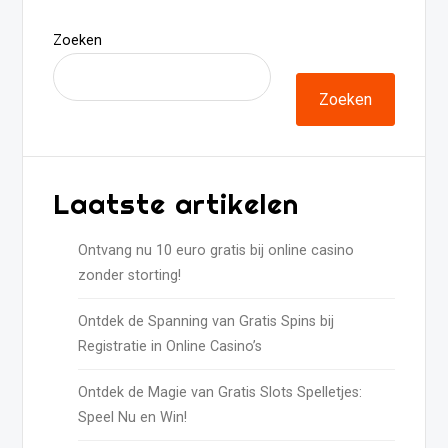
Zoeken
Zoeken
Laatste artikelen
Ontvang nu 10 euro gratis bij online casino
zonder storting!
Ontdek de Spanning van Gratis Spins bij
Registratie in Online Casino’s
Ontdek de Magie van Gratis Slots Spelletjes:
Speel Nu en Win!