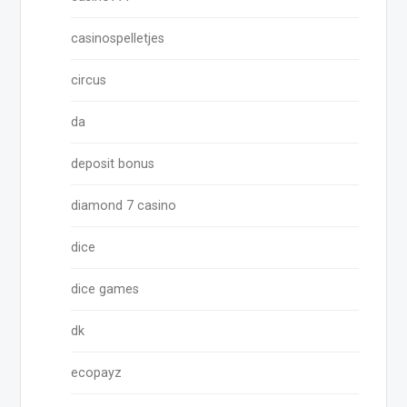
casinospelletjes
circus
da
deposit bonus
diamond 7 casino
dice
dice games
dk
ecopayz