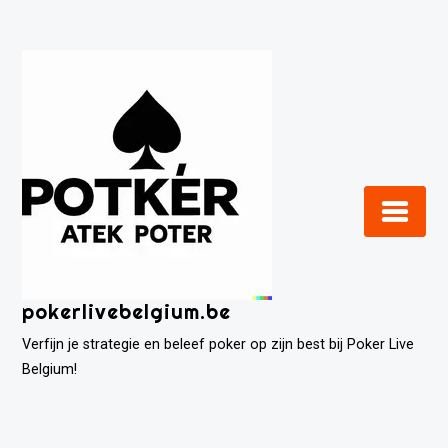
Ga
naar
de
inhoud
pokerlivebelgium.be
Verfijn je strategie en beleef poker op zijn best bij Poker Live
Belgium!