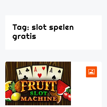
Tag:
slot spelen
gratis