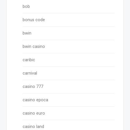
bob
bonus code
bwin
bwin casino
caribic
carnival
casino 777
casino epoca
casino euro
casino land