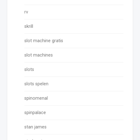
rv
skrill
slot machine gratis
slot machines
slots
slots spelen
spinomenal
spinpalace
stan james