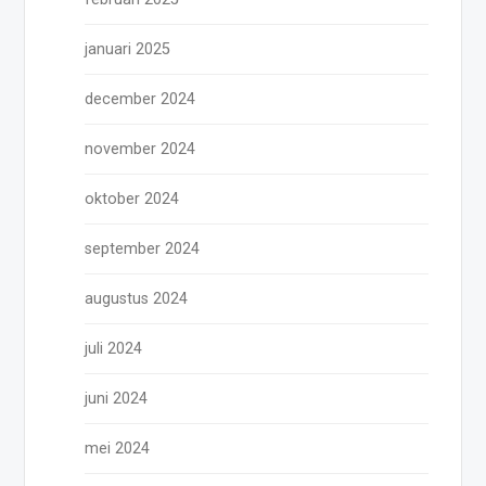
januari 2025
december 2024
november 2024
oktober 2024
september 2024
augustus 2024
juli 2024
juni 2024
mei 2024