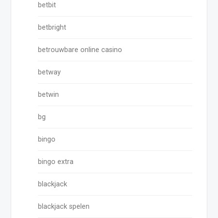
betbit
betbright
betrouwbare online casino
betway
betwin
bg
bingo
bingo extra
blackjack
blackjack spelen