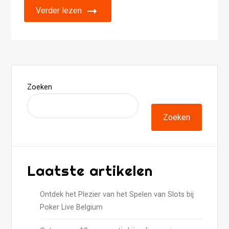
Verder lezen
Zoeken
Zoeken
Laatste artikelen
Ontdek het Plezier van het Spelen van Slots bij
Poker Live Belgium