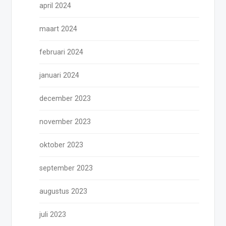
april 2024
maart 2024
februari 2024
januari 2024
december 2023
november 2023
oktober 2023
september 2023
augustus 2023
juli 2023