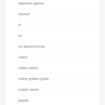
napoleon games
neosurf
nl
no
no deposit bonus
online
online casino
online gokken gratis
oranje casino
paypal