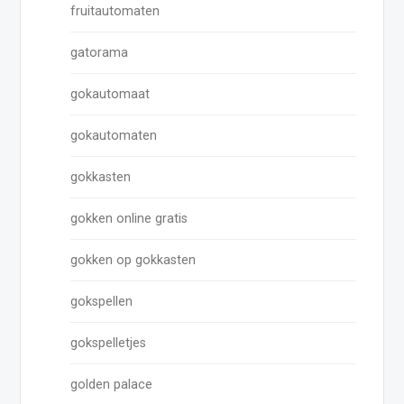
fruitautomaten
gatorama
gokautomaat
gokautomaten
gokkasten
gokken online gratis
gokken op gokkasten
gokspellen
gokspelletjes
golden palace