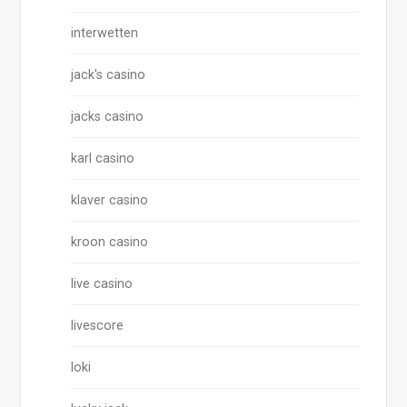
interwetten
jack's casino
jacks casino
karl casino
klaver casino
kroon casino
live casino
livescore
loki