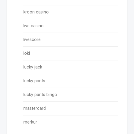
kroon casino
live casino
livescore
loki
lucky jack
lucky pants
lucky pants bingo
mastercard
merkur