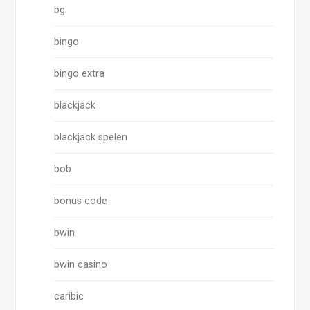
bg
bingo
bingo extra
blackjack
blackjack spelen
bob
bonus code
bwin
bwin casino
caribic