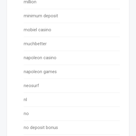
million
minimum deposit
mobiel casino
muchbetter
napoleon casino
napoleon games
neosurf
nl
no
no deposit bonus