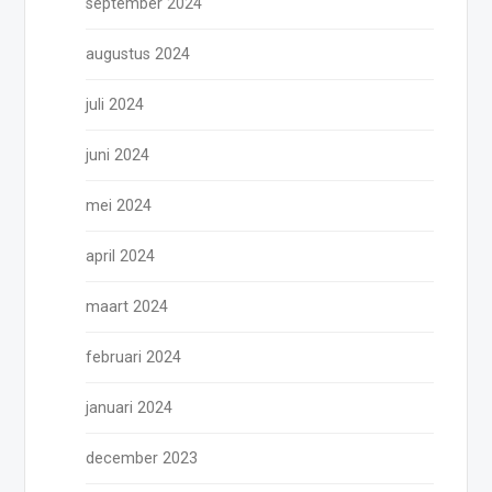
september 2024
augustus 2024
juli 2024
juni 2024
mei 2024
april 2024
maart 2024
februari 2024
januari 2024
december 2023