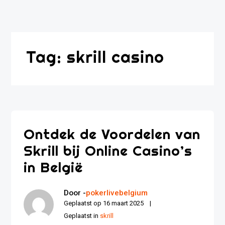
Tag:
skrill casino
Ontdek de Voordelen van
Skrill bij Online Casino’s
in België
Door -
pokerlivebelgium
Geplaatst op
16 maart 2025
Geplaatst in
skrill