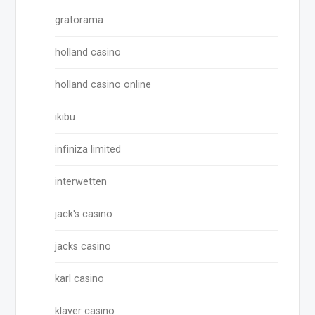
gratorama
holland casino
holland casino online
ikibu
infiniza limited
interwetten
jack's casino
jacks casino
karl casino
klaver casino