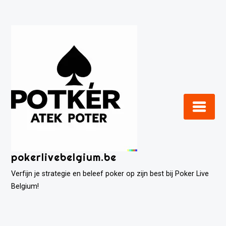
Ga
naar
de
inhoud
pokerlivebelgium.be
Verfijn je strategie en beleef poker op zijn best bij Poker Live
Belgium!