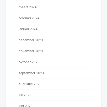
maart 2024
februari 2024
januari 2024
december 2023
november 2023
oktober 2023
september 2023
augustus 2023
juli 2023
juni 2023