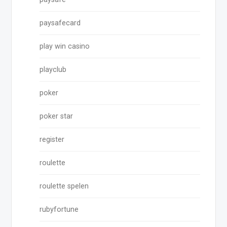
paysafecard
play win casino
playclub
poker
poker star
register
roulette
roulette spelen
rubyfortune