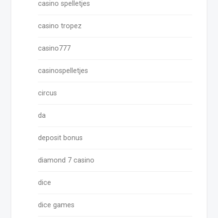
casino spelletjes
casino tropez
casino777
casinospelletjes
circus
da
deposit bonus
diamond 7 casino
dice
dice games