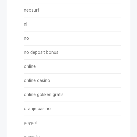
neosurf
nl
no
no deposit bonus
online
online casino
online gokken gratis
oranje casino
paypal
paysafe