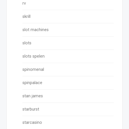
rv
skrill
slot machines
slots
slots spelen
spinomenal
spinpalace
stan james
starburst
starcasino