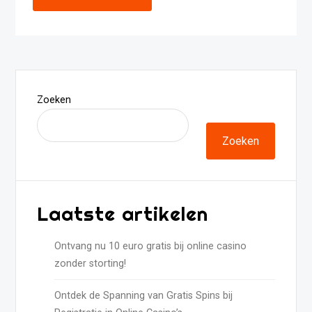
Zoeken
Zoeken
Laatste artikelen
Ontvang nu 10 euro gratis bij online casino
zonder storting!
Ontdek de Spanning van Gratis Spins bij