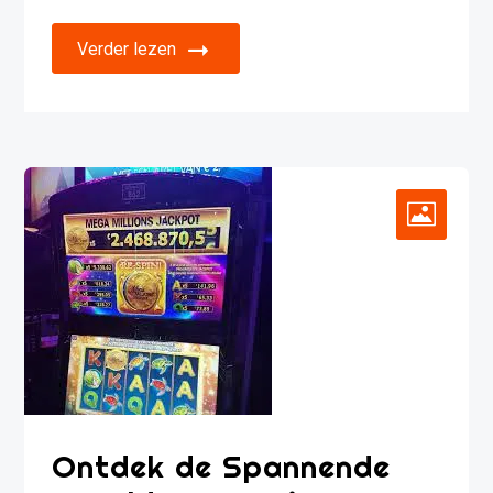
Verder lezen
Ontdek de Spannende