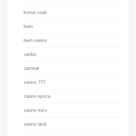
bonus code
bwin
bwin casino
caribic
carnival
casino 777
casino epoca
casino euro
casino land