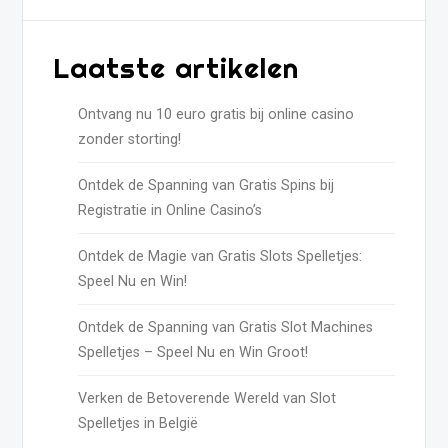
Laatste artikelen
Ontvang nu 10 euro gratis bij online casino
zonder storting!
Ontdek de Spanning van Gratis Spins bij
Registratie in Online Casino’s
Ontdek de Magie van Gratis Slots Spelletjes:
Speel Nu en Win!
Ontdek de Spanning van Gratis Slot Machines
Spelletjes – Speel Nu en Win Groot!
Verken de Betoverende Wereld van Slot
Spelletjes in België