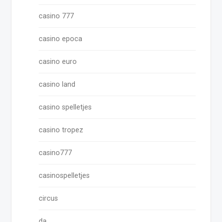
casino 777
casino epoca
casino euro
casino land
casino spelletjes
casino tropez
casino777
casinospelletjes
circus
da