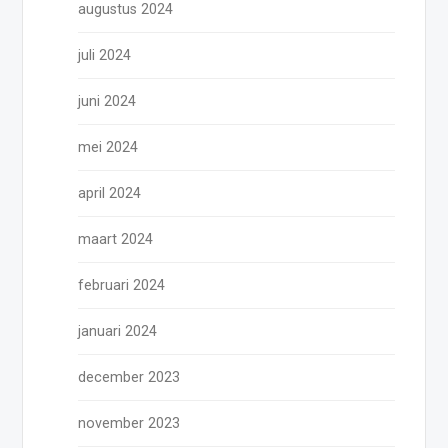
augustus 2024
juli 2024
juni 2024
mei 2024
april 2024
maart 2024
februari 2024
januari 2024
december 2023
november 2023