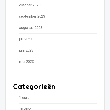
oktober 2023
september 2023
augustus 2023
juli 2023
juni 2023
mei 2023
Categorieën
1 euro
10 euro