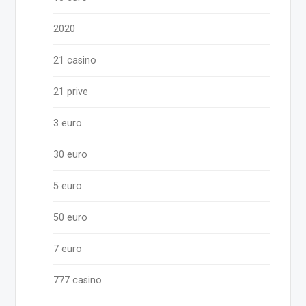
2020
21 casino
21 prive
3 euro
30 euro
5 euro
50 euro
7 euro
777 casino