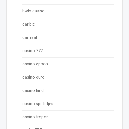
bwin casino
caribic
carnival
casino 777
casino epoca
casino euro
casino land
casino spelletjes
casino tropez