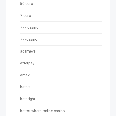
50 euro
7 euro
777 casino
777casino
adameve
afterpay
amex
betbit
betbright
betrouwbare online casino