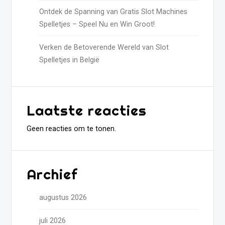
Ontdek de Spanning van Gratis Slot Machines
Spelletjes – Speel Nu en Win Groot!
Verken de Betoverende Wereld van Slot
Spelletjes in België
Laatste reacties
Geen reacties om te tonen.
Archief
augustus 2026
juli 2026