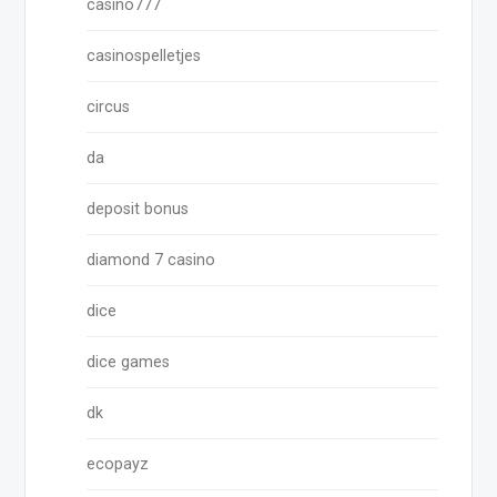
casino777
casinospelletjes
circus
da
deposit bonus
diamond 7 casino
dice
dice games
dk
ecopayz