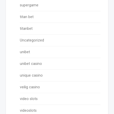
supergame
titan bet
titanbet
Uncategorized
unibet
unibet casino
unique casino
veilig casino
video slots
videoslots