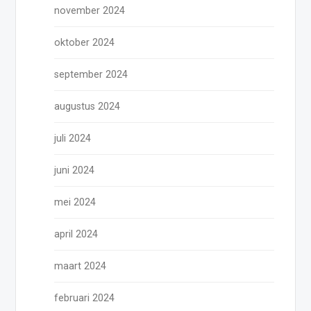
november 2024
oktober 2024
september 2024
augustus 2024
juli 2024
juni 2024
mei 2024
april 2024
maart 2024
februari 2024