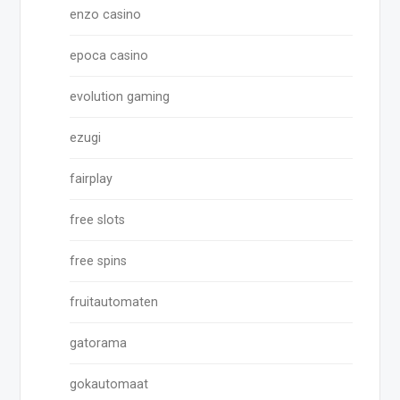
enzo casino
epoca casino
evolution gaming
ezugi
fairplay
free slots
free spins
fruitautomaten
gatorama
gokautomaat