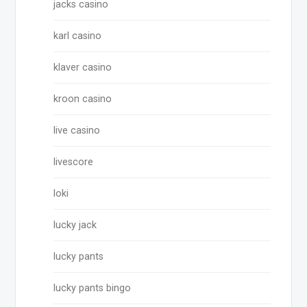
jacks casino
karl casino
klaver casino
kroon casino
live casino
livescore
loki
lucky jack
lucky pants
lucky pants bingo