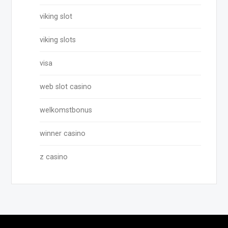
viking slot
viking slots
visa
web slot casino
welkomstbonus
winner casino
z casino