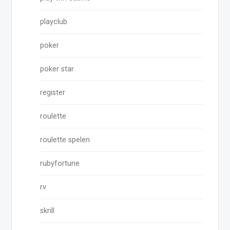
playclub
poker
poker star
register
roulette
roulette spelen
rubyfortune
rv
skrill