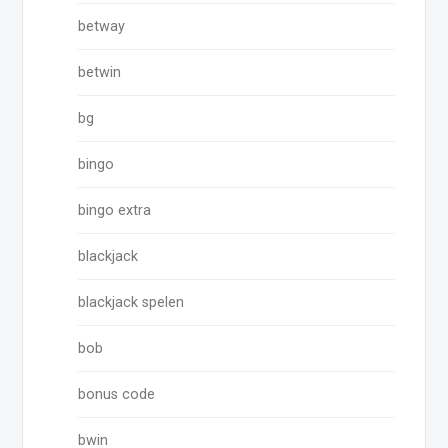
betway
betwin
bg
bingo
bingo extra
blackjack
blackjack spelen
bob
bonus code
bwin