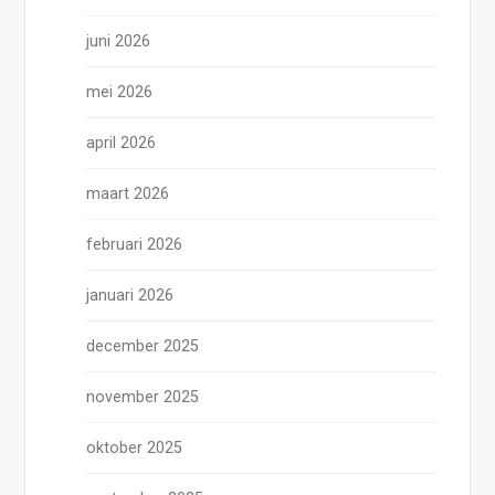
juni 2026
mei 2026
april 2026
maart 2026
februari 2026
januari 2026
december 2025
november 2025
oktober 2025