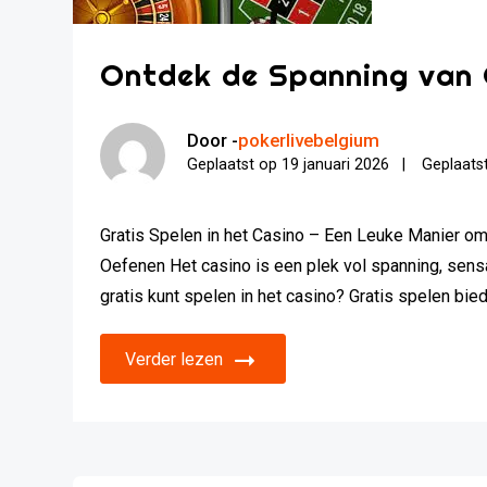
Ontdek de Spanning van G
Door -
pokerlivebelgium
Geplaatst op
19 januari 2026
Geplaats
Gratis Spelen in het Casino – Een Leuke Manier om
Oefenen Het casino is een plek vol spanning, sensat
gratis kunt spelen in het casino? Gratis spelen bied
Verder lezen