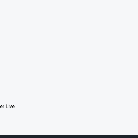
ker Live