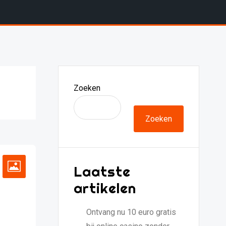
Zoeken
Zoeken
Laatste
artikelen
Ontvang nu 10 euro gratis