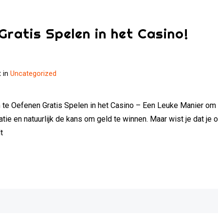
ratis Spelen in het Casino!
t in
Uncategorized
 te Oefenen Gratis Spelen in het Casino – Een Leuke Manier om 
ie en natuurlijk de kans om geld te winnen. Maar wist je dat je 
t