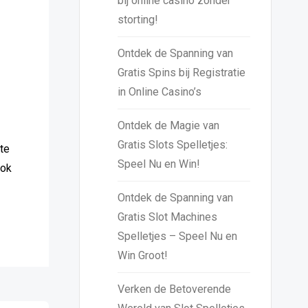
bij online casino zonder
storting!
Ontdek de Spanning van
Gratis Spins bij Registratie
in Online Casino’s
Ontdek de Magie van
Gratis Slots Spelletjes:
te
Speel Nu en Win!
ook
Ontdek de Spanning van
Gratis Slot Machines
Spelletjes – Speel Nu en
Win Groot!
Verken de Betoverende