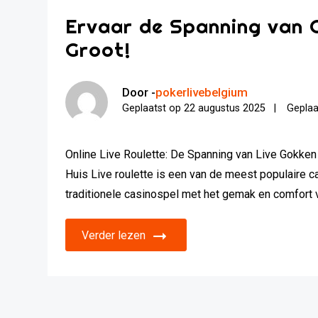
Ervaar de Spanning van O
Groot!
Door -
pokerlivebelgium
Geplaatst op
22 augustus 2025
Geplaa
Online Live Roulette: De Spanning van Live Gokken 
Huis Live roulette is een van de meest populaire 
traditionele casinospel met het gemak en comfort 
Verder lezen