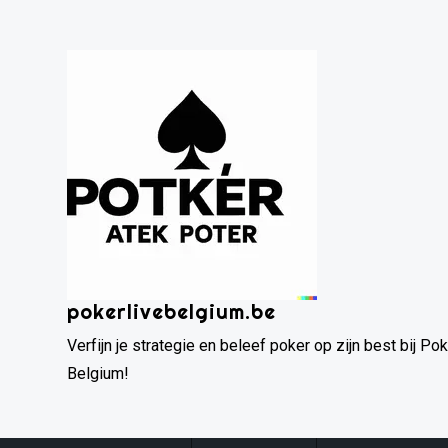
Ga
naar
de
inhoud
pokerlivebelgium.be
Verfijn je strategie en beleef poker op zijn best bij Po
Belgium!