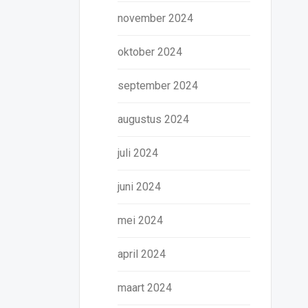
november 2024
oktober 2024
september 2024
augustus 2024
juli 2024
juni 2024
mei 2024
april 2024
maart 2024