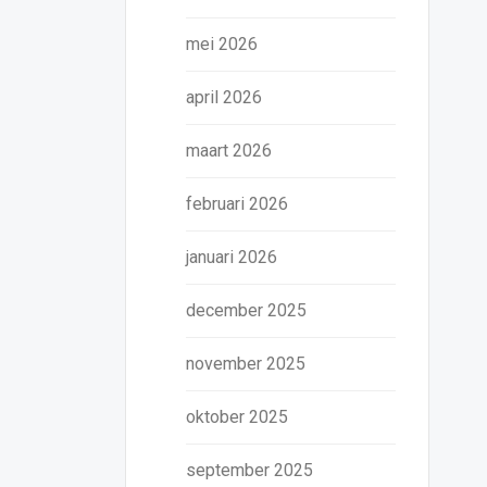
mei 2026
april 2026
maart 2026
februari 2026
januari 2026
december 2025
november 2025
oktober 2025
september 2025