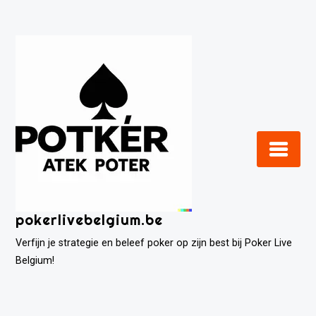
Ga
naar
de
inhoud
pokerlivebelgium.be
Verfijn je strategie en beleef poker op zijn best bij Poker Live
Belgium!