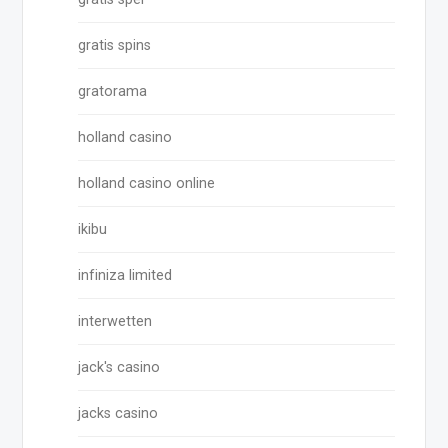
gratis spins
gratorama
holland casino
holland casino online
ikibu
infiniza limited
interwetten
jack's casino
jacks casino