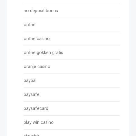
no deposit bonus
online
online casino
online gokken gratis
oranje casino
paypal
paysafe
paysafecard
play win casino