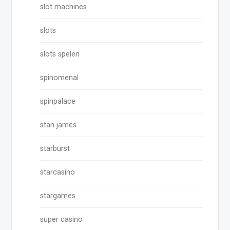
slot machines
slots
slots spelen
spinomenal
spinpalace
stan james
starburst
starcasino
stargames
super casino