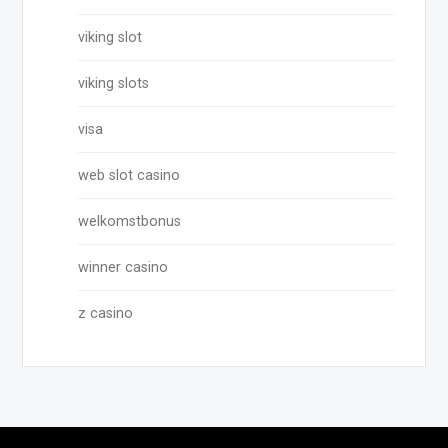
viking slot
viking slots
visa
web slot casino
welkomstbonus
winner casino
z casino