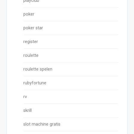
playclub
poker
poker star
register
roulette
roulette spelen
rubyfortune
rv
skrill
slot machine gratis