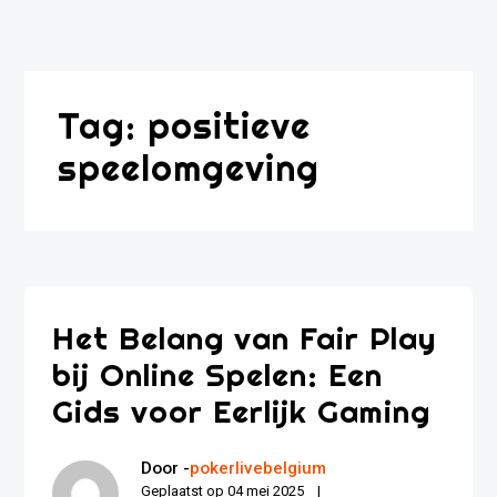
Tag:
positieve
speelomgeving
Het Belang van Fair Play
bij Online Spelen: Een
Gids voor Eerlijk Gaming
Door -
pokerlivebelgium
Geplaatst op
04 mei 2025