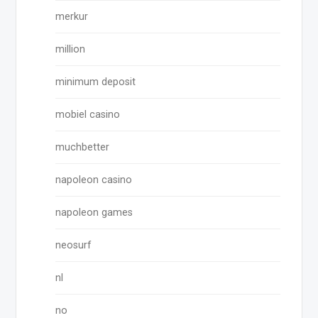
merkur
million
minimum deposit
mobiel casino
muchbetter
napoleon casino
napoleon games
neosurf
nl
no