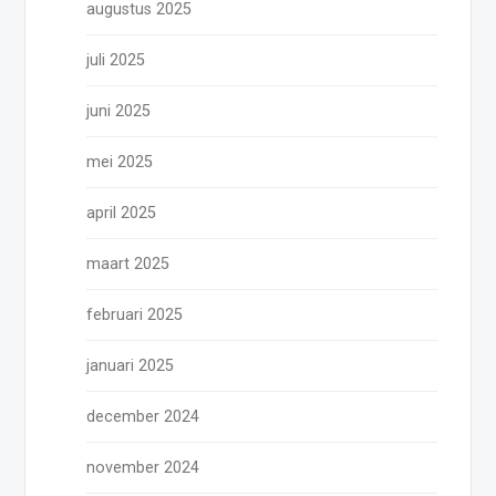
augustus 2025
juli 2025
juni 2025
mei 2025
april 2025
maart 2025
februari 2025
januari 2025
december 2024
november 2024