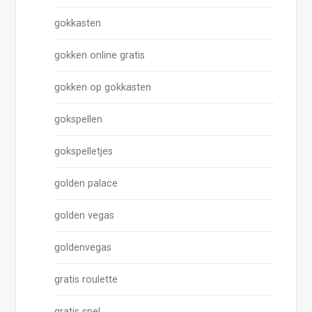
gokkasten
gokken online gratis
gokken op gokkasten
gokspellen
gokspelletjes
golden palace
golden vegas
goldenvegas
gratis roulette
gratis spel