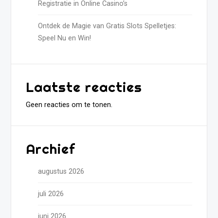
Registratie in Online Casino’s
Ontdek de Magie van Gratis Slots Spelletjes:
Speel Nu en Win!
Laatste reacties
Geen reacties om te tonen.
Archief
augustus 2026
juli 2026
juni 2026