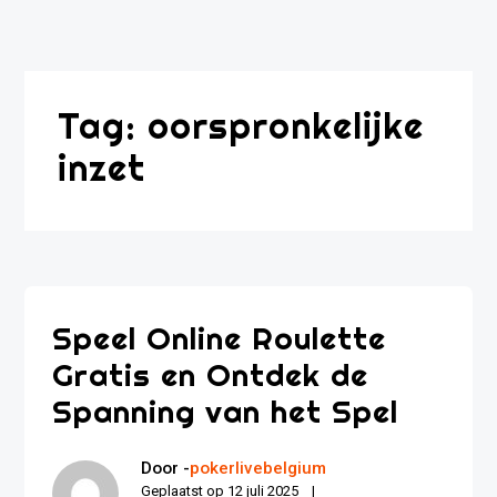
Tag:
oorspronkelijke
inzet
Speel Online Roulette
Gratis en Ontdek de
Spanning van het Spel
Door -
pokerlivebelgium
Geplaatst op
12 juli 2025