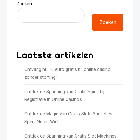
Zoeken
Zoeken
Laatste artikelen
Ontvang nu 10 euro gratis bij online casino
zonder storting!
Ontdek de Spanning van Gratis Spins bij
Registratie in Online Casino’s
Ontdek de Magie van Gratis Slots Spelletjes:
Speel Nu en Win!
Ontdek de Spanning van Gratis Slot Machines