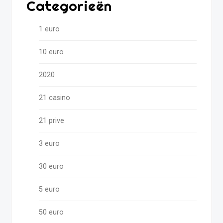
Categorieën
1 euro
10 euro
2020
21 casino
21 prive
3 euro
30 euro
5 euro
50 euro