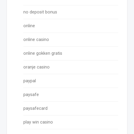
no deposit bonus
online
online casino
online gokken gratis
oranje casino
paypal
paysafe
paysafecard
play win casino