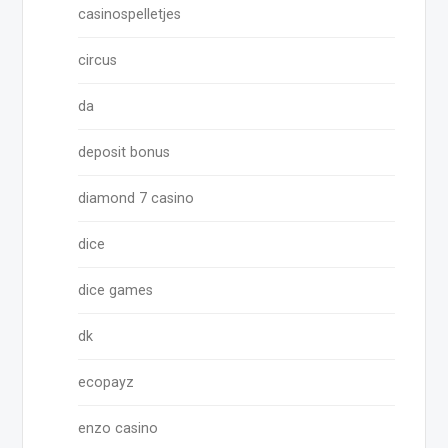
casinospelletjes
circus
da
deposit bonus
diamond 7 casino
dice
dice games
dk
ecopayz
enzo casino