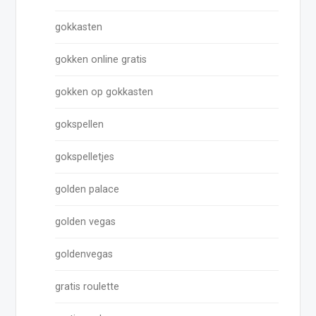
gokkasten
gokken online gratis
gokken op gokkasten
gokspellen
gokspelletjes
golden palace
golden vegas
goldenvegas
gratis roulette