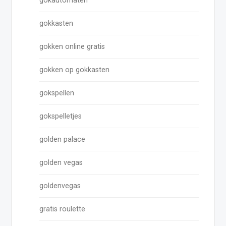
gokautomaten
gokkasten
gokken online gratis
gokken op gokkasten
gokspellen
gokspelletjes
golden palace
golden vegas
goldenvegas
gratis roulette