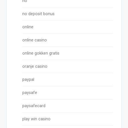
no
no deposit bonus
online
online casino
online gokken gratis
oranje casino
paypal
paysafe
paysafecard
play win casino