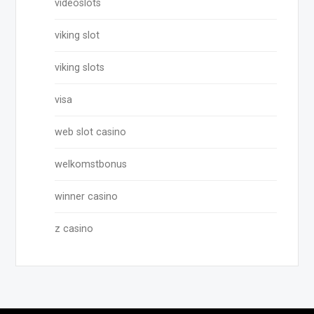
videoslots
viking slot
viking slots
visa
web slot casino
welkomstbonus
winner casino
z casino