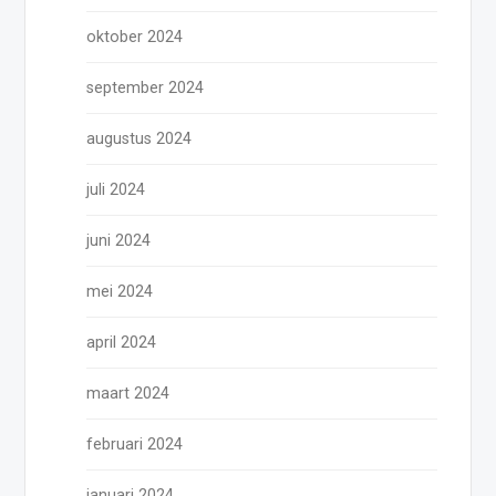
oktober 2024
september 2024
augustus 2024
juli 2024
juni 2024
mei 2024
april 2024
maart 2024
februari 2024
januari 2024