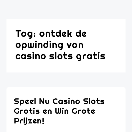
Tag:
ontdek de
opwinding van
casino slots gratis
Speel Nu Casino Slots
Gratis en Win Grote
Prijzen!