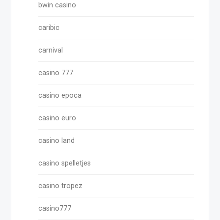
bwin casino
caribic
carnival
casino 777
casino epoca
casino euro
casino land
casino spelletjes
casino tropez
casino777