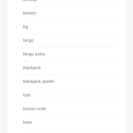
betwin
bg
bingo
bingo extra
blackjack
blackjack spelen
bob
bonus code
bwin