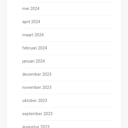
mei 2024
april 2024
maart 2024
februari 2024
januari 2024
december 2023
november 2023
oktober 2023
september 2023
augustus 2023