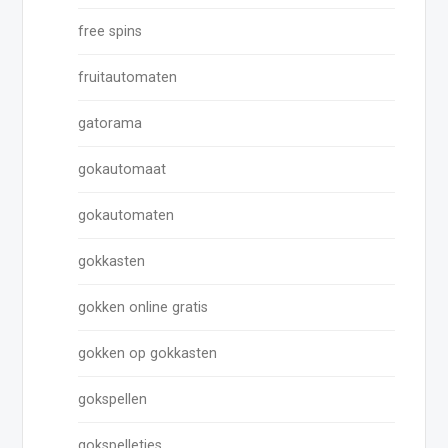
free spins
fruitautomaten
gatorama
gokautomaat
gokautomaten
gokkasten
gokken online gratis
gokken op gokkasten
gokspellen
gokspelletjes