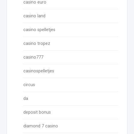
casino euro
casino land
casino spelletjes
casino tropez
casino777
casinospelletjes
circus
da
deposit bonus
diamond 7 casino