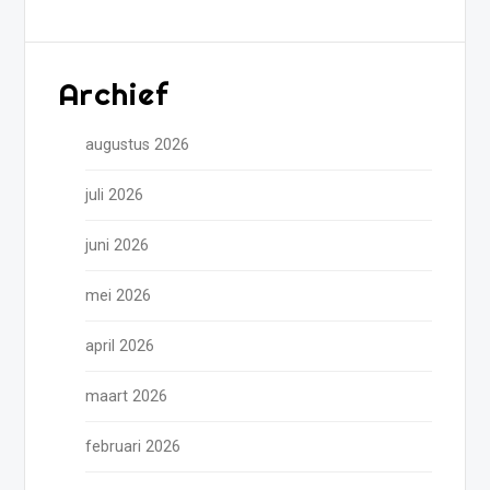
Archief
augustus 2026
juli 2026
juni 2026
mei 2026
april 2026
maart 2026
februari 2026