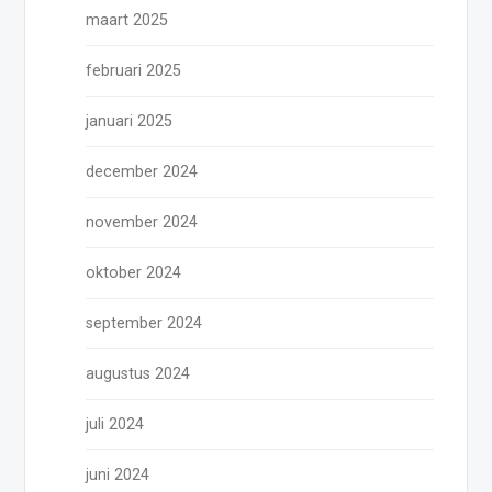
maart 2025
februari 2025
januari 2025
december 2024
november 2024
oktober 2024
september 2024
augustus 2024
juli 2024
juni 2024