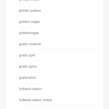
golden palace
golden vegas
goldenvegas
gratis roulette
gratis spel
gratis spins
gratorama
holland casino
holland casino online