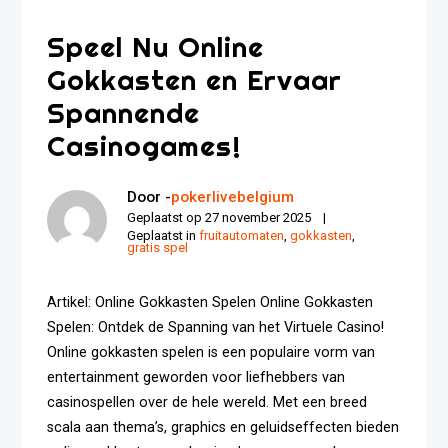
Speel Nu Online
Gokkasten en Ervaar
Spannende
Casinogames!
Door -
pokerlivebelgium
Geplaatst op
27 november 2025
Geplaatst in
fruitautomaten
,
gokkasten
,
gratis spel
Artikel: Online Gokkasten Spelen Online Gokkasten
Spelen: Ontdek de Spanning van het Virtuele Casino!
Online gokkasten spelen is een populaire vorm van
entertainment geworden voor liefhebbers van
casinospellen over de hele wereld. Met een breed
scala aan thema’s, graphics en geluidseffecten bieden