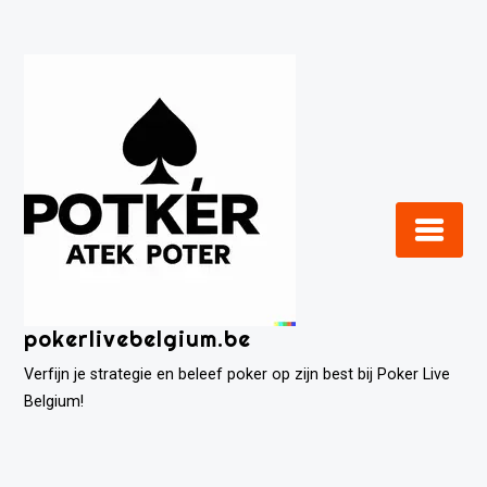
Ga
naar
de
inhoud
pokerlivebelgium.be
Verfijn je strategie en beleef poker op zijn best bij Poker Live
Belgium!