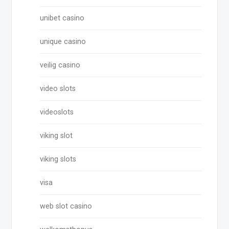
unibet casino
unique casino
veilig casino
video slots
videoslots
viking slot
viking slots
visa
web slot casino