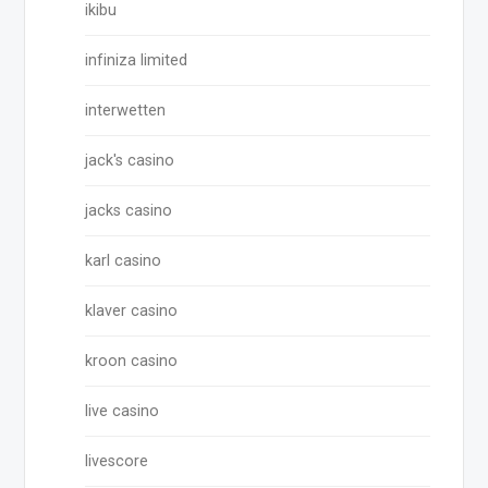
ikibu
infiniza limited
interwetten
jack's casino
jacks casino
karl casino
klaver casino
kroon casino
live casino
livescore