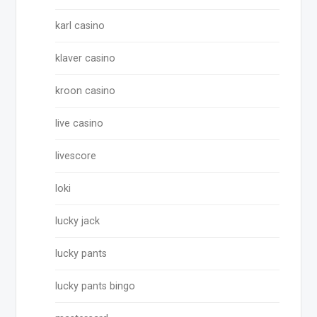
karl casino
klaver casino
kroon casino
live casino
livescore
loki
lucky jack
lucky pants
lucky pants bingo