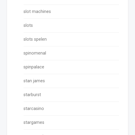
slot machines
slots
slots spelen
spinomenal
spinpalace
stan james
starburst
starcasino
stargames