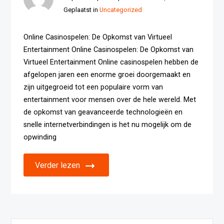
Geplaatst in
Uncategorized
Online Casinospelen: De Opkomst van Virtueel
Entertainment Online Casinospelen: De Opkomst van
Virtueel Entertainment Online casinospelen hebben de
afgelopen jaren een enorme groei doorgemaakt en
zijn uitgegroeid tot een populaire vorm van
entertainment voor mensen over de hele wereld. Met
de opkomst van geavanceerde technologieën en
snelle internetverbindingen is het nu mogelijk om de
opwinding
Verder lezen