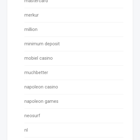
mastercard
merkur
million
minimum deposit
mobiel casino
muchbetter
napoleon casino
napoleon games
neosurf
nl