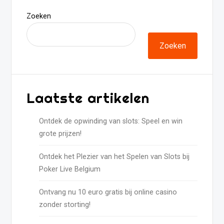
Zoeken
Zoeken
Laatste artikelen
Ontdek de opwinding van slots: Speel en win
grote prijzen!
Ontdek het Plezier van het Spelen van Slots bij
Poker Live Belgium
Ontvang nu 10 euro gratis bij online casino
zonder storting!