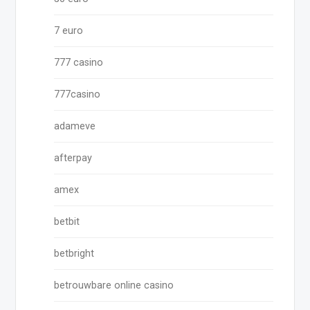
7 euro
777 casino
777casino
adameve
afterpay
amex
betbit
betbright
betrouwbare online casino