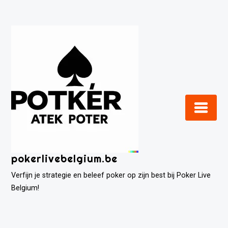
Ga
naar
de
inhoud
pokerlivebelgium.be
Verfijn je strategie en beleef poker op zijn best bij Poker Live
Belgium!