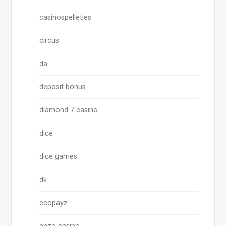
casinospelletjes
circus
da
deposit bonus
diamond 7 casino
dice
dice games
dk
ecopayz