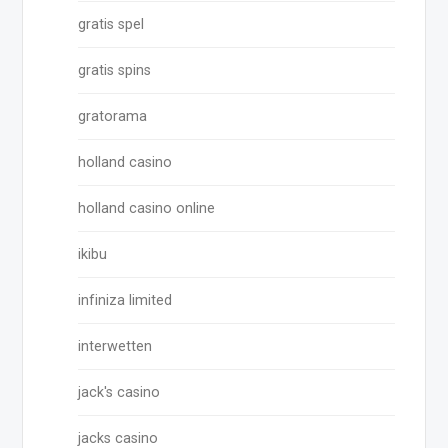
gratis spel
gratis spins
gratorama
holland casino
holland casino online
ikibu
infiniza limited
interwetten
jack's casino
jacks casino