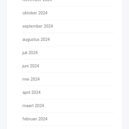
oktober 2024
september 2024
augustus 2024
juli 2024
juni 2024
mei 2024
april 2024
maart 2024
februari 2024