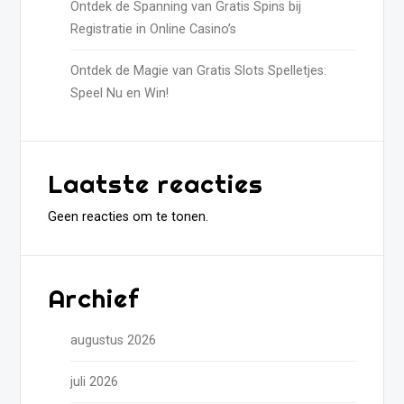
Ontdek de Spanning van Gratis Spins bij
Registratie in Online Casino’s
Ontdek de Magie van Gratis Slots Spelletjes:
Speel Nu en Win!
Laatste reacties
Geen reacties om te tonen.
Archief
augustus 2026
juli 2026