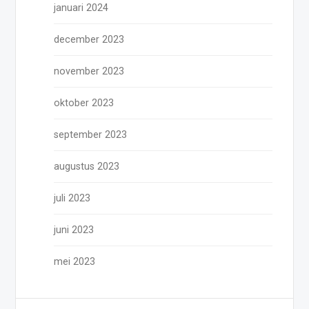
januari 2024
december 2023
november 2023
oktober 2023
september 2023
augustus 2023
juli 2023
juni 2023
mei 2023