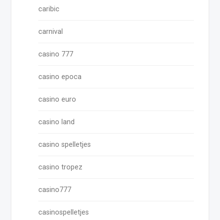
caribic
carnival
casino 777
casino epoca
casino euro
casino land
casino spelletjes
casino tropez
casino777
casinospelletjes