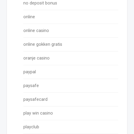
no deposit bonus
online
online casino
online gokken gratis
oranje casino
paypal
paysafe
paysafecard
play win casino
playclub