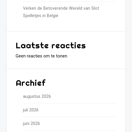
Verken de Betoverende Wereld van Slot
Spelletjes in België
Laatste reacties
Geen reacties om te tonen.
Archief
augustus 2026
juli 2026
juni 2026