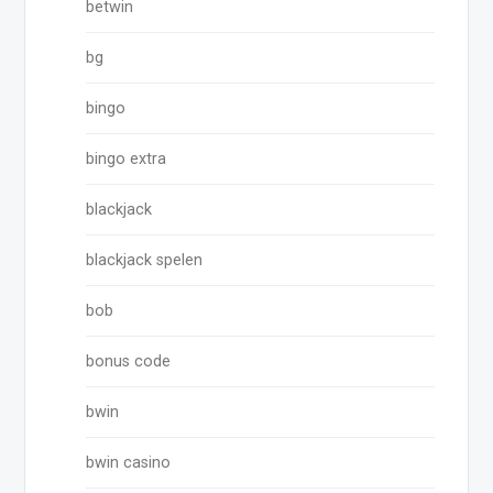
betwin
bg
bingo
bingo extra
blackjack
blackjack spelen
bob
bonus code
bwin
bwin casino