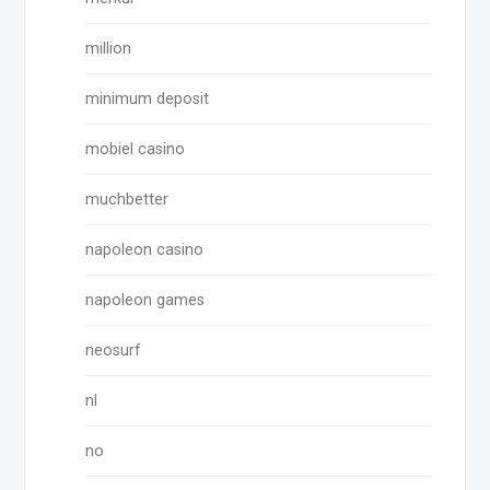
million
minimum deposit
mobiel casino
muchbetter
napoleon casino
napoleon games
neosurf
nl
no