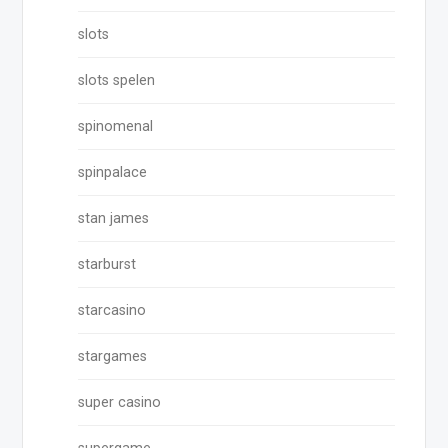
slots
slots spelen
spinomenal
spinpalace
stan james
starburst
starcasino
stargames
super casino