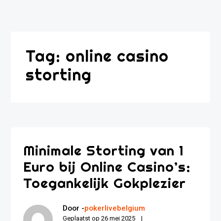
Tag:
online casino
storting
Minimale Storting van 1
Euro bij Online Casino’s:
Toegankelijk Gokplezier
Door -
pokerlivebelgium
Geplaatst op
26 mei 2025