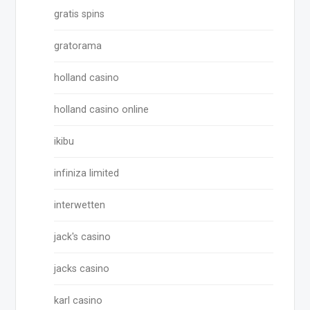
gratis spins
gratorama
holland casino
holland casino online
ikibu
infiniza limited
interwetten
jack's casino
jacks casino
karl casino