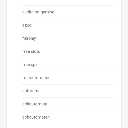
evolution gaming
ezugi
fairplay
free slots
free spins
fruitautomaten
gatorama
gokautomaat
gokautomaten