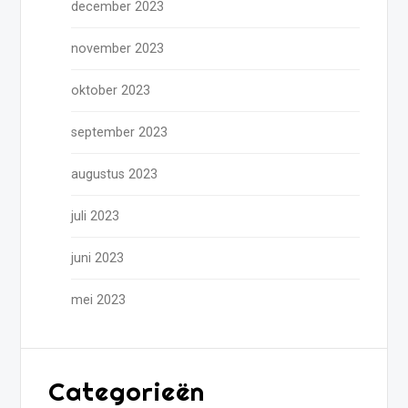
december 2023
november 2023
oktober 2023
september 2023
augustus 2023
juli 2023
juni 2023
mei 2023
Categorieën