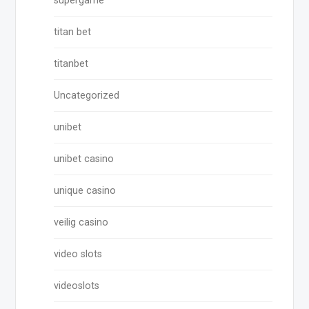
supergame
titan bet
titanbet
Uncategorized
unibet
unibet casino
unique casino
veilig casino
video slots
videoslots