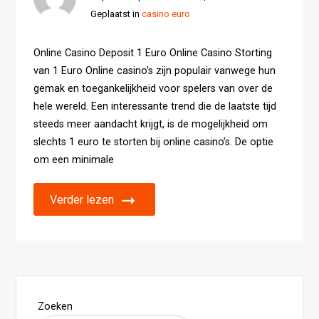
Geplaatst in
casino euro
Online Casino Deposit 1 Euro Online Casino Storting
van 1 Euro Online casino’s zijn populair vanwege hun
gemak en toegankelijkheid voor spelers van over de
hele wereld. Een interessante trend die de laatste tijd
steeds meer aandacht krijgt, is de mogelijkheid om
slechts 1 euro te storten bij online casino’s. De optie
om een minimale
Verder lezen
Zoeken