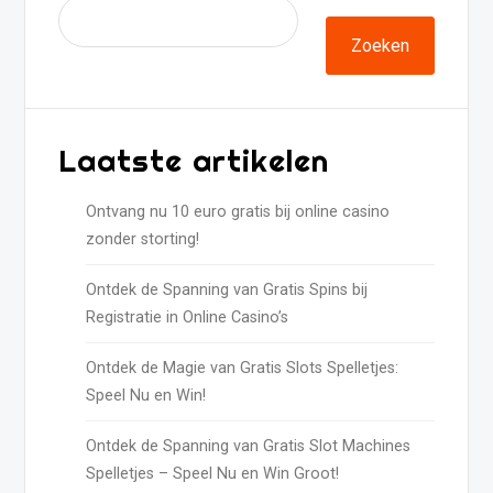
Zoeken
Laatste artikelen
Ontvang nu 10 euro gratis bij online casino
zonder storting!
Ontdek de Spanning van Gratis Spins bij
Registratie in Online Casino’s
Ontdek de Magie van Gratis Slots Spelletjes:
Speel Nu en Win!
Ontdek de Spanning van Gratis Slot Machines
Spelletjes – Speel Nu en Win Groot!