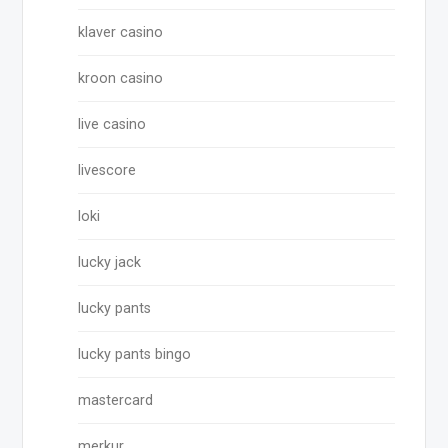
klaver casino
kroon casino
live casino
livescore
loki
lucky jack
lucky pants
lucky pants bingo
mastercard
merkur