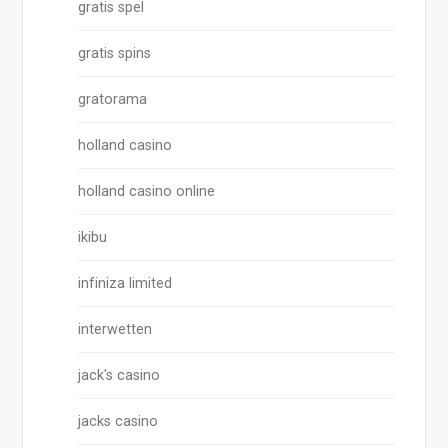
gratis spel
gratis spins
gratorama
holland casino
holland casino online
ikibu
infiniza limited
interwetten
jack's casino
jacks casino