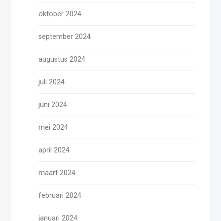
oktober 2024
september 2024
augustus 2024
juli 2024
juni 2024
mei 2024
april 2024
maart 2024
februari 2024
januari 2024