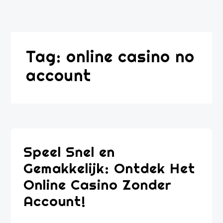
Tag:
online casino no
account
Speel Snel en
Gemakkelijk: Ontdek Het
Online Casino Zonder
Account!