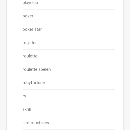
playclub
poker
poker star
register
roulette
roulette spelen
rubyfortune
rv
skrill
slot machines