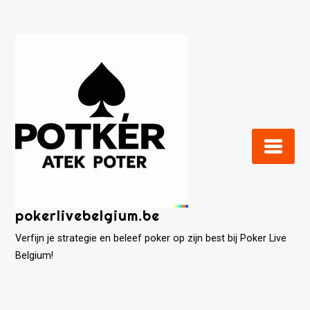
Ga
naar
de
inhoud
pokerlivebelgium.be
Verfijn je strategie en beleef poker op zijn best bij Poker Live
Belgium!