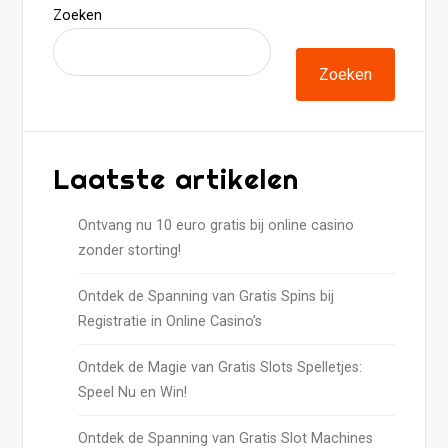
Zoeken
Zoeken
Laatste artikelen
Ontvang nu 10 euro gratis bij online casino
zonder storting!
Ontdek de Spanning van Gratis Spins bij
Registratie in Online Casino’s
Ontdek de Magie van Gratis Slots Spelletjes:
Speel Nu en Win!
Ontdek de Spanning van Gratis Slot Machines