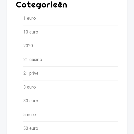
Categorieën
1 euro
10 euro
2020
21 casino
21 prive
3 euro
30 euro
5 euro
50 euro