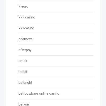
7 euro
777 casino
777casino
adameve
afterpay
amex
betbit
betbright
betrouwbare online casino
betway