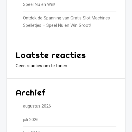
Speel Nu en Win!
Ontdek de Spanning van Gratis Slot Machines
Spelletjes – Speel Nu en Win Groot!
Laatste reacties
Geen reacties om te tonen.
Archief
augustus 2026
juli 2026