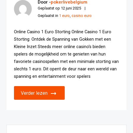
Door -
pokerlivebelgium
Geplaatst op
12 juni 2025
Geplaatst in
1 euro
,
casino euro
Online Casino 1 Euro Storting Online Casino 1 Euro
Storting: Ontdek de Spanning van Gokken met een
Kleine Inzet Steeds meer online casino’s bieden
spelers de mogelijkheid om te genieten van hun
favoriete casinospellen met een minimale storting van
slechts 1 euro. Dit opent de deur naar een wereld van
spanning en entertainment voor spelers
Verder lezen