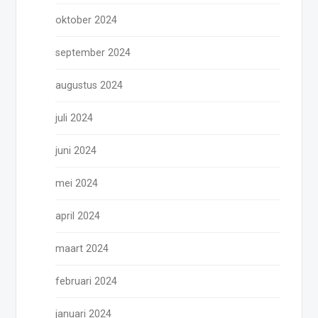
oktober 2024
september 2024
augustus 2024
juli 2024
juni 2024
mei 2024
april 2024
maart 2024
februari 2024
januari 2024