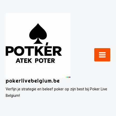
Ga
naar
de
inhoud
pokerlivebelgium.be
Verfijn je strategie en beleef poker op zijn best bij Poker Live
Belgium!