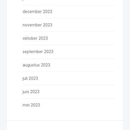
december 2023
november 2023
oktober 2023
september 2023
augustus 2023
juli 2023
juni 2023
mei 2023