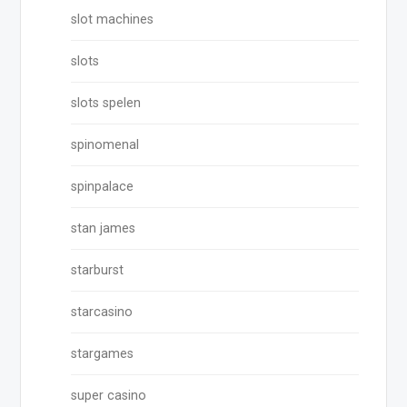
slot machines
slots
slots spelen
spinomenal
spinpalace
stan james
starburst
starcasino
stargames
super casino