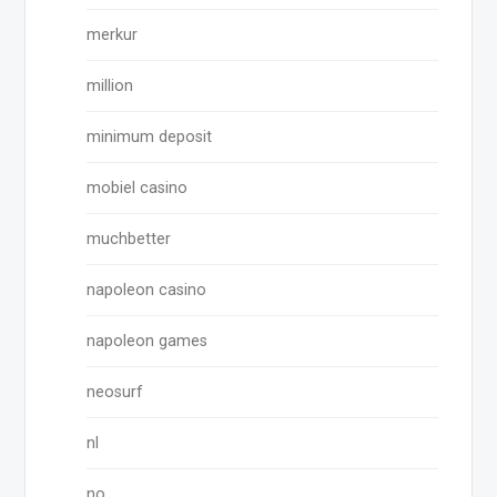
merkur
million
minimum deposit
mobiel casino
muchbetter
napoleon casino
napoleon games
neosurf
nl
no