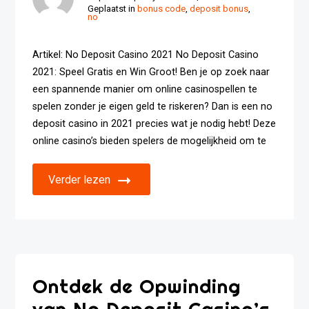
Geplaatst in
bonus code
,
deposit bonus
,
no
Artikel: No Deposit Casino 2021 No Deposit Casino
2021: Speel Gratis en Win Groot! Ben je op zoek naar
een spannende manier om online casinospellen te
spelen zonder je eigen geld te riskeren? Dan is een no
deposit casino in 2021 precies wat je nodig hebt! Deze
online casino’s bieden spelers de mogelijkheid om te
Verder lezen
Ontdek de Opwinding
van No Deposit Casino’s