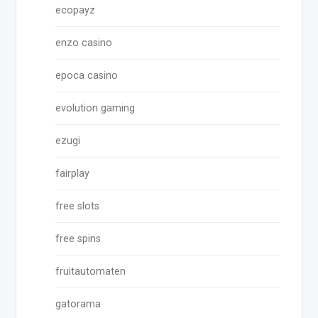
ecopayz
enzo casino
epoca casino
evolution gaming
ezugi
fairplay
free slots
free spins
fruitautomaten
gatorama