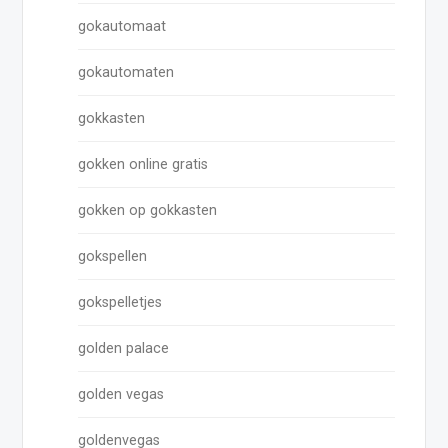
gokautomaat
gokautomaten
gokkasten
gokken online gratis
gokken op gokkasten
gokspellen
gokspelletjes
golden palace
golden vegas
goldenvegas