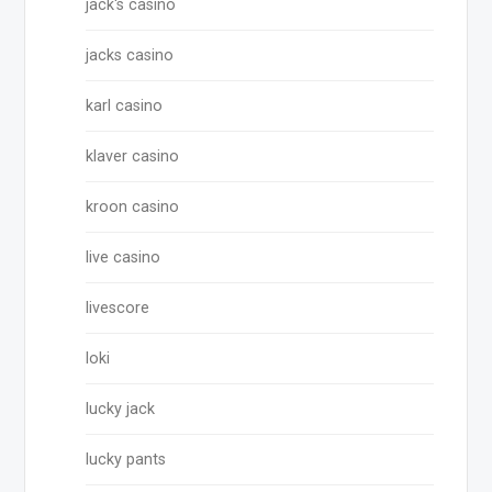
jack's casino
jacks casino
karl casino
klaver casino
kroon casino
live casino
livescore
loki
lucky jack
lucky pants