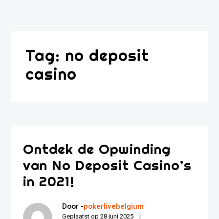
Tag:
no deposit
casino
Ontdek de Opwinding
van No Deposit Casino’s
in 2021!
Door -
pokerlivebelgium
Geplaatst op
28 juni 2025