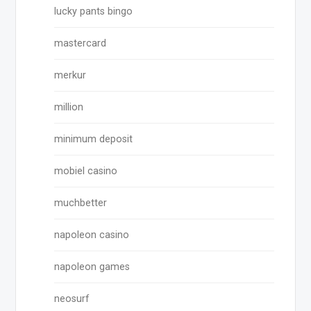
lucky pants bingo
mastercard
merkur
million
minimum deposit
mobiel casino
muchbetter
napoleon casino
napoleon games
neosurf