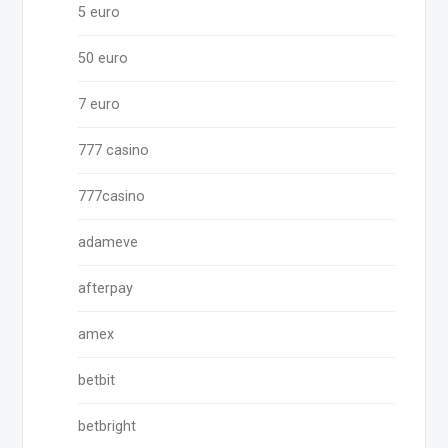
5 euro
50 euro
7 euro
777 casino
777casino
adameve
afterpay
amex
betbit
betbright