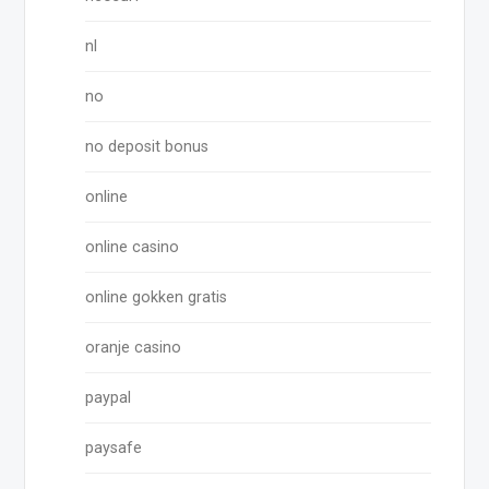
nl
no
no deposit bonus
online
online casino
online gokken gratis
oranje casino
paypal
paysafe