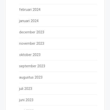
februari 2024
januari 2024
december 2023
november 2023
oktober 2023
september 2023
augustus 2023
juli 2023
juni 2023