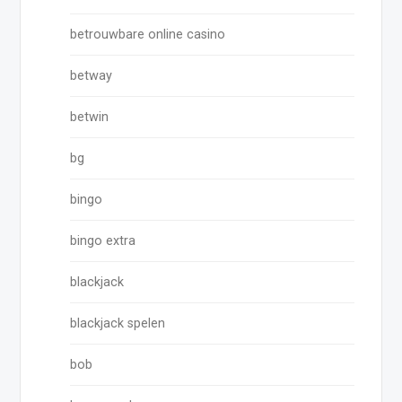
betrouwbare online casino
betway
betwin
bg
bingo
bingo extra
blackjack
blackjack spelen
bob