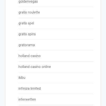
goldenvegas
gratis roulette
gratis spel
gratis spins
gratorama
holland casino
holland casino online
ikibu
infiniza limited
interwetten