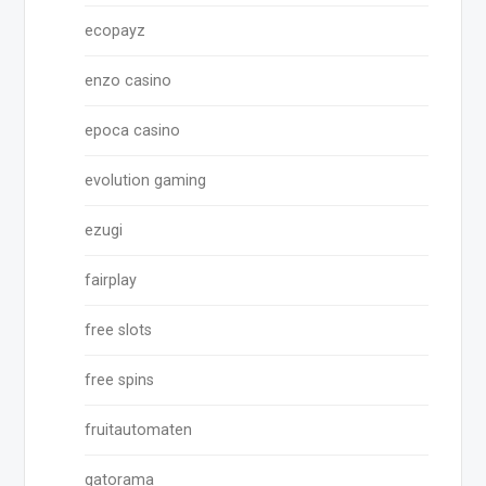
ecopayz
enzo casino
epoca casino
evolution gaming
ezugi
fairplay
free slots
free spins
fruitautomaten
gatorama